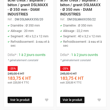
acier creux / asphalte /
acier creux / asphalte /
béton / granit DSLMAXX
béton / granit DSLMAXX
- Ø 350 mm - DIAM
- Ø 350 mm - DIAM
INDUSTRIES
INDUSTRIES
Réf. :
DM DSLMAXX350/20
Réf. :
DM DSLMAXX350/22
Diamètre : Ø 350 mm
Diamètre : Ø 350 mm
Alésage : 20 mm
Alésage : 22,2 mm
Segment : 40 x 3,2 x 12 mm
Segment : 40 x 3,2 x 12 mm
Refroidissement : à eau et à
Refroidissement : à eau et à
sec
sec
Délai* :
1 à 2 jours ouvrés
Délai* :
1 à 2 jours ouvrés
* généralement constaté
* généralement constaté
-25%
-25%
245,00 €
HT
245,00 €
HT
183,75 €
HT
183,75 €
HT
soit
220,50 €
TTC
soit
220,50 €
TTC
Voir le produit
Voir le produit