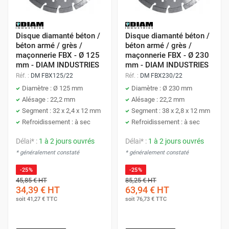
Disque diamanté béton /
Disque diamanté béton /
béton armé / grès /
béton armé / grès /
maçonnerie FBX - Ø 125
maçonnerie FBX - Ø 230
mm - DIAM INDUSTRIES
mm - DIAM INDUSTRIES
Réf. :
DM FBX125/22
Réf. :
DM FBX230/22
Diamètre : Ø 125 mm
Diamètre : Ø 230 mm
Alésage : 22,2 mm
Alésage : 22,2 mm
Segment : 32 x 2,4 x 12 mm
Segment : 38 x 2,8 x 12 mm
Refroidissement : à sec
Refroidissement : à sec
Délai* :
1 à 2 jours ouvrés
Délai* :
1 à 2 jours ouvrés
* généralement constaté
* généralement constaté
-25%
-25%
45,85 €
HT
85,25 €
HT
34,39 €
HT
63,94 €
HT
soit
41,27 €
TTC
soit
76,73 €
TTC