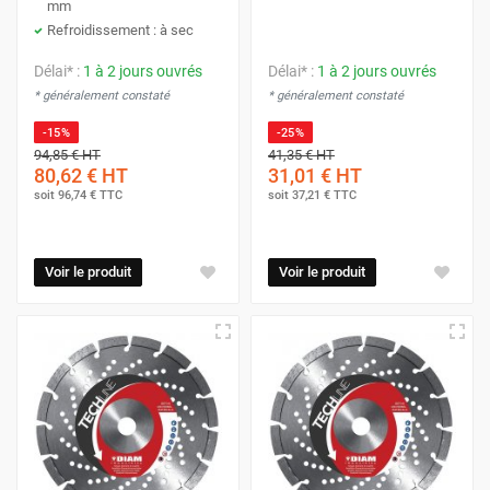
mm
Refroidissement : à sec
Délai* :
1 à 2 jours ouvrés
Délai* :
1 à 2 jours ouvrés
* généralement constaté
* généralement constaté
-15%
-25%
94,85 €
HT
41,35 €
HT
80,62 €
HT
31,01 €
HT
soit
96,74 €
TTC
soit
37,21 €
TTC
Voir le produit
Voir le produit