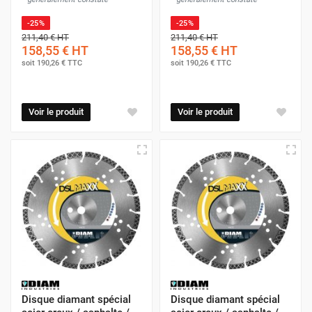
-25%
-25%
211,40 €
HT
211,40 €
HT
158,55 €
HT
158,55 €
HT
soit
190,26 €
TTC
soit
190,26 €
TTC
Voir le produit
Voir le produit
Disque diamant spécial
Disque diamant spécial