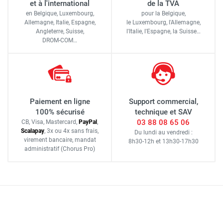
et à l'international
de la TVA
en Belgique, Luxembourg,
pour la Belgique,
Allemagne, Italie, Espagne,
le Luxembourg,
l'Allemagne,
Angleterre, Suisse,
l'Italie,
l'Espagne,
la Suisse…
DROM-COM…
Paiement en ligne
Support commercial,
100% sécurisé
technique et SAV
03 88 08 65 06
CB, Visa, Mastercard,
Pay
Pal
,
Scalapay
,
3x ou 4x sans frais
,
Du lundi au vendredi :
virement bancaire
, mandat
8h30-12h
et
13h30-17h30
administratif
(Chorus Pro)