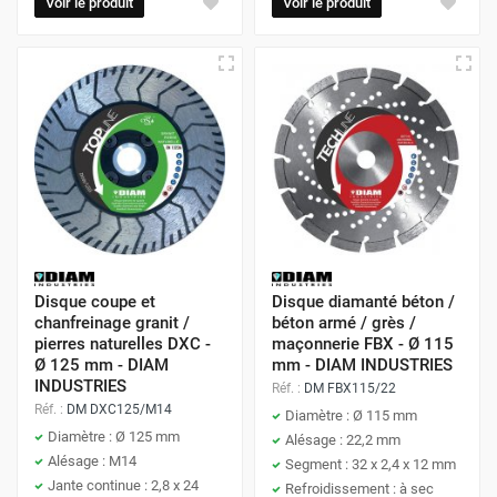
Voir le produit
Voir le produit
Disque coupe et
Disque diamanté béton /
chanfreinage granit /
béton armé / grès /
pierres naturelles DXC -
maçonnerie FBX - Ø 115
Ø 125 mm - DIAM
mm - DIAM INDUSTRIES
INDUSTRIES
Réf. :
DM FBX115/22
Réf. :
DM DXC125/M14
Diamètre : Ø 115 mm
Diamètre : Ø 125 mm
Alésage : 22,2 mm
Alésage : M14
Segment : 32 x 2,4 x 12 mm
Jante continue : 2,8 x 24
Refroidissement : à sec