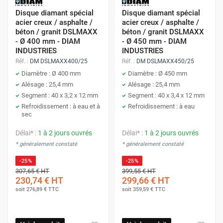
Disque diamant spécial
Disque diamant spécial
acier creux / asphalte /
acier creux / asphalte /
béton / granit DSLMAXX
béton / granit DSLMAXX
- Ø 400 mm - DIAM
- Ø 450 mm - DIAM
INDUSTRIES
INDUSTRIES
Réf. :
DM DSLMAXX400/25
Réf. :
DM DSLMAXX450/25
Diamètre : Ø 400 mm
Diamètre : Ø 450 mm
Alésage : 25,4 mm
Alésage : 25,4 mm
Segment : 40 x 3,2 x 12 mm
Segment : 40 x 3,4 x 12 mm
Refroidissement : à eau et à
Refroidissement : à eau
sec
Délai* :
1 à 2 jours ouvrés
Délai* :
1 à 2 jours ouvrés
* généralement constaté
* généralement constaté
-25%
-25%
307,65 €
HT
399,55 €
HT
230,74 €
HT
299,66 €
HT
soit
276,89 €
TTC
soit
359,59 €
TTC