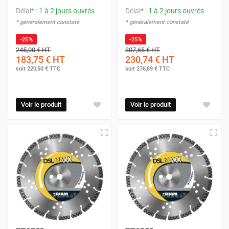
Délai* :
1 à 2 jours ouvrés
Délai* :
1 à 2 jours ouvrés
* généralement constaté
* généralement constaté
-25%
-25%
245,00 €
HT
307,65 €
HT
183,75 €
HT
230,74 €
HT
soit
220,50 €
TTC
soit
276,89 €
TTC
Voir le produit
Voir le produit