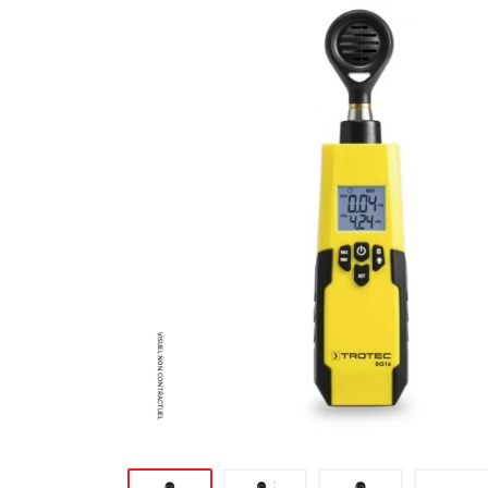
MATÉRIEL DE DÉMOLITION
COMPRESSEUR DE CHANTIER
TRAVAIL EN HAUTEUR
ÉQUIPEMENT DE CHANTIER
ROUTIER
MACHINE DE PROJECTION ET
COULAGE
MATÉRIEL DE SABLAGE
POMPE ET PISTOLET À
PEINTURE
DÉCOLLEUSE À PAPIER PEINT
ET MOQUETTE
ESPACE VERT
TRANSPALETTE, GERBEUR ET
MANUTENTION
MANUTENTION ET LEVAGE
DE CHANTIER