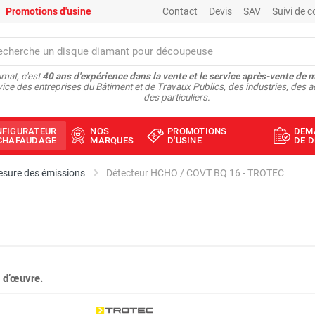
Promotions d'usine
Contact
Devis
SAV
Suivi de
mat, c'est
40 ans d'expérience dans la vente et le service après-vente de 
vice des entreprises du Bâtiment et de Travaux Publics, des industries, des a
des particuliers.
NFIGURATEUR
NOS
PROMOTIONS
DEM
ÉCHAFAUDAGE
MARQUES
D'USINE
DE D
sure des émissions
Détecteur HCHO / COVT BQ 16 - TROTEC
 d’œuvre.