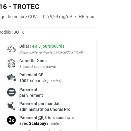
16 - TROTEC
age de mesure COVT : 0 à 9,99 mg/m³ • HR max.
odèle :
BQ 16
Délai :
4 à 5 jours ouvrés
Disponibilité vérifiée le 05/08/2026 à 17h08
Garantie 2 ans
Pièces et main d’œuvre
Paiement
CB
100% sécurisé
(
+ d'infos
)
Paiement
par virement
Paiement par mandat
administratif ou Chorus Pro
Paiement
CB
3 fois sans frais
avec
Scalapay
(
+ d'infos
)