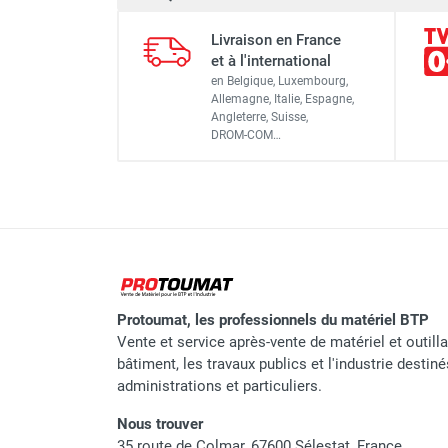
Dimensions (longueur x largeur 
Livraison en France
hauteur)
et à l'international
en Belgique, Luxembourg,
Poids
Allemagne, Italie, Espagne,
Angleterre, Suisse,
DROM-COM…
Plage de mesure
Résolution
Précision
Protoumat, les professionnels du matériel BTP
Vente et service après-vente de matériel et outill
bâtiment, les travaux publics et l'industrie destin
administrations et particuliers.
Nous trouver
Plage de mesure
35 route de Colmar, 67600 Sélestat, France