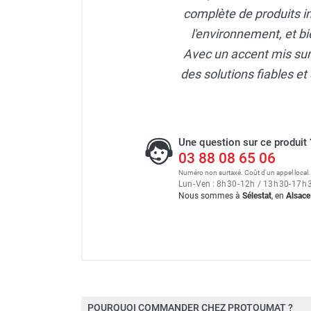
complète de produits i
l'environnement, et bi
Avec un accent mis sur l
des solutions fiables et 
Une question sur ce produit 
03 88 08 65 06
Numéro non surtaxé. Coût d'un appel local.
Lun
-
Ven : 8
h
30
-
12
h
/ 13
h
30
-
17
h
Nous sommes à
Sélestat
, en
Alsace
POURQUOI COMMANDER CHEZ PROTOUMAT ?