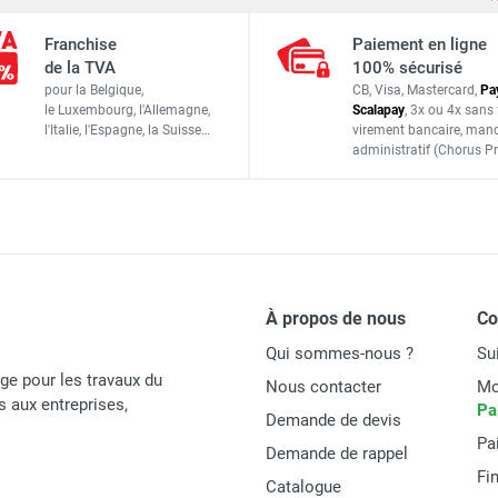
x
230 mm x 55 mm x 35 mm
Franchise
Paiement en ligne
de la TVA
100% sécurisé
pour la Belgique,
CB, Visa, Mastercard,
Pa
205 g
le Luxembourg,
l'Allemagne,
Scalapay
,
3x ou 4x sans 
l'Italie,
l'Espagne,
la Suisse…
virement bancaire
, man
administratif
(Chorus Pr
de 0,00 à 5,00 PPM
de 0,00 à 5,00 mg/m3
0,01 PPM 0,01 mg/m3
À propos de nous
C
Qui sommes-nous ?
Su
±5 % FS*
age pour les travaux du
Nous contacter
Mo
és aux entreprises,
Pa
Demande de devis
Pa
Demande de rappel
Fi
de 0,00 à 9,99 PPM
Catalogue