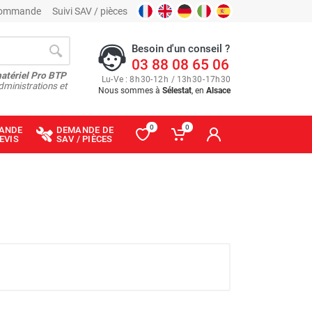
 commande
Suivi SAV / pièces
Besoin d'un conseil ?
03 88 08 65 06
matériel Pro BTP
Lu
-
Ve
: 8
h
30
-
12
h
/ 13
h
30
-
17
h
30
dministrations et
Nous sommes à
Sélestat
, en
Alsace
0
0
ANDE
DEMANDE DE
EVIS
SAV / PIÈCES