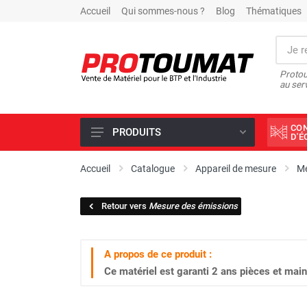
Accueil
Qui sommes-nous ?
Blog
Thématiques
Protou
au ser
CO
PRODUITS
D'
PROMOTIONS D'USINE
Accueil
Catalogue
Appareil de mesure
Me
OUTILS DIAMANT
Retour vers
Mesure des émissions
SCIAGE ET FORAGE
ÉCLAIRAGE DE CHANTIER
A propos de ce produit :
TRAVAIL DU BÉTON
Ce matériel est garanti
2 ans
pièces et main
MALAXEUR
MATÉRIEL DE COMPACTAGE