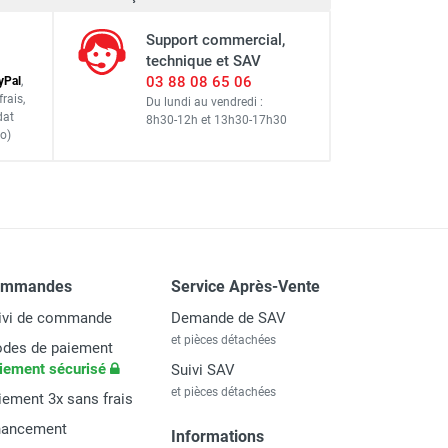
Support commercial,
technique et SAV
03 88 08 65 06
y
Pal
,
frais
,
Du lundi au vendredi :
dat
8h30-12h
et
13h30-17h30
o)
ommandes
Service Après-Vente
ivi de commande
Demande de SAV
et pièces détachées
des de paiement
iement sécurisé
Suivi SAV
et pièces détachées
iement 3x sans frais
nancement
Informations