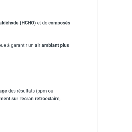
aldéhyde (HCHO)
et de
composés
ibue à garantir un
air ambiant plus
hage
des résultats (ppm ou
ent sur l’écran rétroéclairé
,