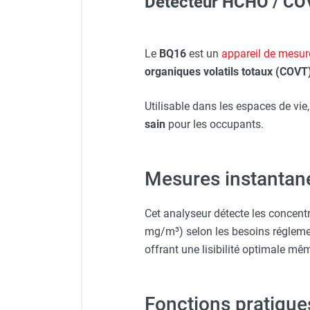
Détecteur HCHO / CO
Veste de chantier PE10J - 
FOURNITURES
Veste de chantier PE10J - 
Le
BQ16
est un
appareil de mesur
organiques volatils totaux (COVT
Lunettes de protection PR
Utilisable dans les espaces de vie,
sain
pour les occupants.
Veste de chantier PE10J - 
Mesures instantané
Protecteur d'oreilles avec s
Cet analyseur détecte les concent
mg/m³) selon les besoins régleme
offrant une lisibilité optimale m
Fonctions pratiques