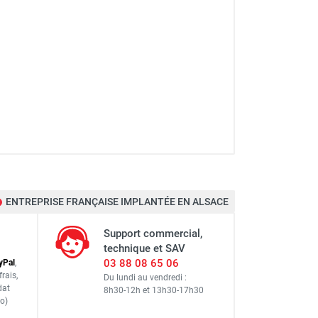
ENTREPRISE FRANÇAISE IMPLANTÉE EN ALSACE
 - TROTEC
Support commercial,
technique et SAV
03 88 08 65 06
y
Pal
,
frais
,
Du lundi au vendredi :
dat
8h30-12h
et
13h30-17h30
o)