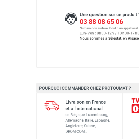
Une question sur ce produit 
03 88 08 65 06
Numéro non surtaxé. Coût d'un appel local.
Lun
-
Ven : 8
h
30
-
12
h
/ 13
h
30
-
17
h
Nous sommes à
Sélestat
, en
Alsace
Déshumidificateur à condens
POURQUOI COMMANDER CHEZ PROTOUMAT ?
Plage de tempérture de
fonctionnement
Déshumidificateur à condens
Livraison en France
et à l'international
Plage d'humidité de
en Belgique, Luxembourg,
fonctionnement
Allemagne, Italie, Espagne,
Déshumidificateur à condens
Angleterre, Suisse,
Débit d'air
DROM-COM…