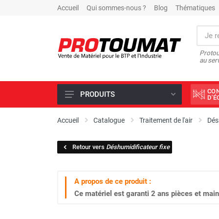
Accueil
Qui sommes-nous ?
Blog
Thématiques
Protou
au ser
CO
PRODUITS
D'
PROMOTIONS D'USINE
Accueil
Catalogue
Traitement de l'air
Dés
OUTILS DIAMANT
Retour vers
Déshumidificateur fixe
SCIAGE ET FORAGE
ÉCLAIRAGE DE CHANTIER
A propos de ce produit :
TRAVAIL DU BÉTON
Ce matériel est garanti
2 ans
pièces et main
MALAXEUR
MATÉRIEL DE COMPACTAGE