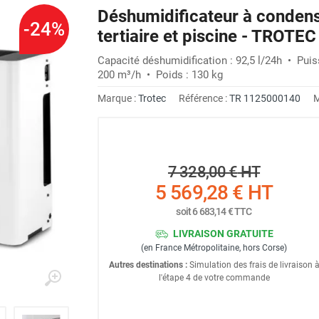
Déshumidificateur à conden
-24%
tertiaire et piscine - TROTEC
Capacité déshumidification : 92,5 l/24h • Puis
200 m³/h • Poids : 130 kg
Marque :
Trotec
Référence :
TR 1125000140
M
7 328,00 €
HT
5 569,28 €
HT
soit
6 683,14 €
TTC
LIVRAISON GRATUITE
(en France Métropolitaine, hors Corse)
Autres destinations :
Simulation des frais de livraison 
l'étape 4 de votre commande