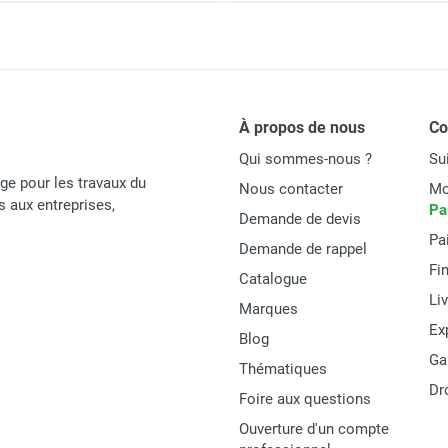
à
51/56 dB(A)
ation DH 65 pour espace tertiaire et piscine - TROTEC
92,5 l/24h
ation avec chauffage DH 35 H pour espace tertiaire et piscine
À propos de nous
C
66,0 l/24h
Qui sommes-nous ?
Su
age pour les travaux du
Nous contacter
Mo
és aux entreprises,
164,3 l/24h
Pa
Demande de devis
Pa
Demande de rappel
Fi
0,51 kWh/l
Catalogue
Li
Marques
Ex
Blog
0,56 kWh/l
Ga
Thématiques
Dr
Foire aux questions
1,6/0,237 kg/t
Ouverture d'un compte