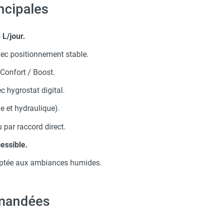
ncipales
 L/jour.
ec positionnement stable.
 Confort / Boost.
c hygrostat digital.
ue et hydraulique).
 par raccord direct.
ssible.
tée aux ambiances humides.
mmandées