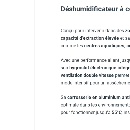
FOURNITURES
Déshumidificateur à c
Protecteur d'oreilles avec s
Veste de chantier PE10J - 
Conçu pour intervenir dans des
zo
capacité d’extraction élevée
et sa
Pompe de relevage externe 
comme les
centres aquatiques, co
Visière V 10 - HUSQVARNA
Avec une performance allant jusq
Lunettes de protection PR
son
hygrostat électronique intég
ventilation double vitesse
permet 
mode intensif pour un assèchemen
Veste de chantier PE10J - 
Sa
carrosserie en aluminium anti
optimale dans les environnements
pour fonctionner jusqu’à
55°C
, in