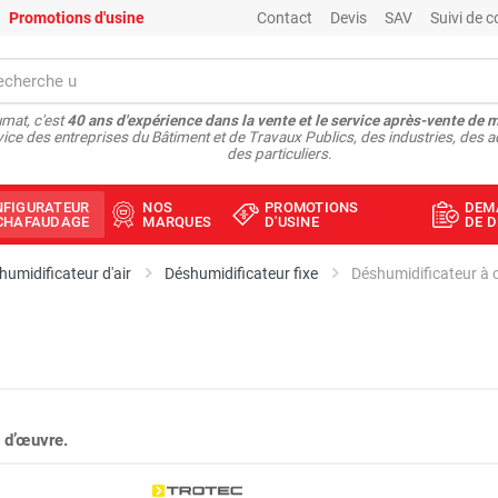
Promotions d'usine
Contact
Devis
SAV
Suivi de
mat, c'est
40 ans d'expérience dans la vente et le service après-vente de 
vice des entreprises du Bâtiment et de Travaux Publics, des industries, des a
des particuliers.
NFIGURATEUR
NOS
PROMOTIONS
DEM
ÉCHAFAUDAGE
MARQUES
D'USINE
DE D
humidificateur d'air
Déshumidificateur fixe
 d’œuvre.