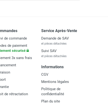
 - TROTEC
ommandes
Service Après-Vente
ivi de commande
Demande de SAV
et pièces détachées
des de paiement
iement sécurisé
Suivi SAV
et pièces détachées
iement 3x sans frais
nancement
Informations
vraison
CGV
port
Mentions légales
rantie
Politique de
oit de rétractation
confidentialité
Plan du site