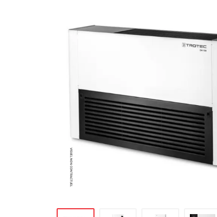
MATÉRIEL DE DÉMOLITION
COMPRESSEUR DE CHANTIER
TRAVAIL EN HAUTEUR
ÉQUIPEMENT DE CHANTIER
ROUTIER
MACHINE DE PROJECTION ET
COULAGE
MATÉRIEL DE SABLAGE
POMPE ET PISTOLET À
PEINTURE
DÉCOLLEUSE À PAPIER PEINT
ET MOQUETTE
ESPACE VERT
TRANSPALETTE, GERBEUR ET
MANUTENTION
MANUTENTION ET LEVAGE
DE CHANTIER