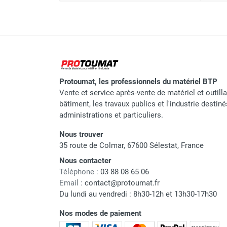
Niveau de pression acoustique 
Déshumidificateur à condens
1 m
Capacité de déshumidification
Déshumidificateur à condens
(30 °C/60 % H.R.)
Capacité de déshumidification
Protoumat, les professionnels du matériel BTP
(20 °C/60 % H.R.)
Vente et service après-vente de matériel et outill
bâtiment, les travaux publics et l'industrie destin
Capacité de déshumidification
administrations et particuliers.
(35 °C/80 % H.R.)
Nous trouver
Consommation d'énergie
35 route de Colmar, 67600 Sélestat, France
spécifique (30 °C/60 % H.R.)
Nous contacter
Téléphone :
03 88 08 65 06
Consommation d'énergie
Email :
contact@protoumat.fr
spécifique (20 °C/60 % H.R.)
Du lundi au vendredi : 8h30-12h et 13h30-17h30
Poids du gaz R290C/équivalent
Nos modes de paiement
CO2