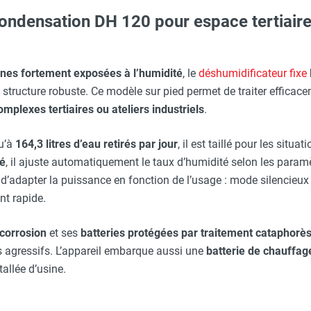
ondensation DH 120 pour espace tertiaire
erre-tête réglable - HUSQVARNA
Taille XL - HUSQVARNA
nes fortement exposées à l’humidité
, le
déshumidificateur fixe
 structure robuste. Ce modèle sur pied permet de traiter efficace
série DS - TROTEC
mplexes tertiaires ou ateliers industriels
.
u’à
164,3 litres d’eau retirés par jour
, il est taillé pour les situ
O - HUSQVARNA
ré
, il ajuste automatiquement le taux d’humidité selon les paramè
d’adapter la puissance en fonction de l’usage : mode silencieux 
t rapide.
Taille M - HUSQVARNA
corrosion
et ses
batteries protégées par traitement cataphorè
 agressifs. L’appareil embarque aussi une
batterie de chauffag
stallée d’usine.