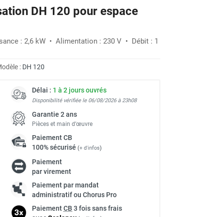
sation DH 120 pour espace
-24%
sance : 2,6 kW • Alimentation : 230 V • Débit : 1
odèle :
DH 120
Délai :
1 à 2 jours ouvrés
Disponibilité vérifiée le 06/08/2026 à 23h08
Garantie 2 ans
Pièces et main d’œuvre
Paiement
CB
100% sécurisé
(
+ d'infos
)
Paiement
par virement
à
Paiement par mandat
administratif ou Chorus Pro
Paiement
CB
3 fois sans frais