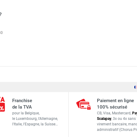
?
30
ation DH 20 pour espace tertiaire et piscine - TROTEC
5-40 °C
ation avec chauffage DH 65 H pour espace tertiaire et piscine
Franchise
Paiement en ligne
de la TVA
100% sécurisé
40-95 %
pour la Belgique,
CB, Visa, Mastercard,
Pa
le Luxembourg,
l'Allemagne,
Scalapay
,
3x ou 4x sans 
ation DH 120 pour espace tertiaire et piscine - TROTEC
l'Italie,
l'Espagne,
la Suisse…
virement bancaire
, man
800/1 200 m³/h
administratif
(Chorus Pr