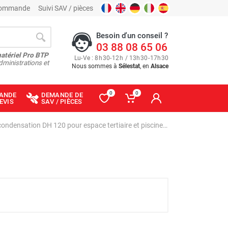
 commande
Suivi SAV / pièces
Besoin d'un conseil ?
03 88 08 65 06
matériel Pro BTP
Lu
-
Ve
: 8
h
30
-
12
h
/ 13
h
30
-
17
h
30
dministrations et
Nous sommes à
Sélestat
, en
Alsace
0
0
ANDE
DEMANDE DE
EVIS
SAV / PIÈCES
Déshumidificateur à condensation DH 120 pour espace tertiaire et piscine - TROTEC