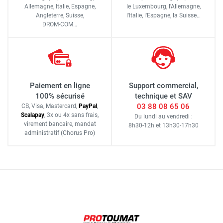
Allemagne, Italie, Espagne,
le Luxembourg,
l'Allemagne,
Angleterre, Suisse,
l'Italie,
l'Espagne,
la Suisse…
DROM-COM…
Paiement en ligne
Support commercial,
100% sécurisé
technique et SAV
03 88 08 65 06
CB, Visa, Mastercard,
Pay
Pal
,
Scalapay
,
3x ou 4x sans frais
,
Du lundi au vendredi :
virement bancaire
, mandat
8h30-12h
et
13h30-17h30
administratif
(Chorus Pro)