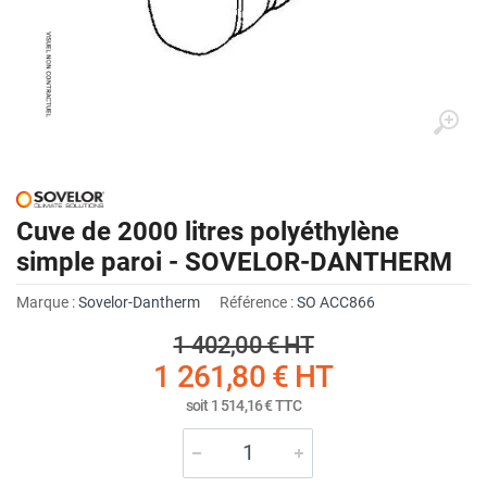
Cuve de 2000 litres polyéthylène
simple paroi - SOVELOR-DANTHERM
Marque :
Sovelor-Dantherm
Référence :
SO ACC866
1 402,00 €
HT
1 261,80 €
HT
soit
1 514,16 €
TTC