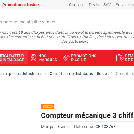
Promotions d'usine
Contact
Devis
SAV
Suivi de
mat, c'est
40 ans d'expérience dans la vente et le service après-vente de 
vice des entreprises du Bâtiment et de Travaux Publics, des industries, des a
des particuliers.
NFIGURATEUR
NOS
PROMOTIONS
DEM
ÉCHAFAUDAGE
MARQUES
D'USINE
DE D
s et pièces détachées
Compteur de distribution fluide
Compteur 
Compteur mécanique 3 chif
Marque :
Cemo
Référence :
CE 10376F