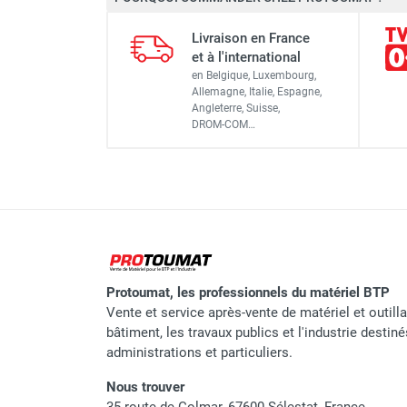
Référence fournisseur
Livraison en France
Code EAN
et à l'international
en Belgique, Luxembourg,
Classement produit
Allemagne, Italie, Espagne,
Angleterre, Suisse,
DROM-COM…
Protoumat, les professionnels du matériel BTP
Vente et service après-vente de matériel et outill
bâtiment, les travaux publics et l'industrie destin
administrations et particuliers.
Nous trouver