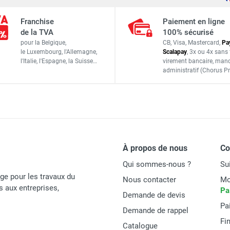
10376F
Franchise
Paiement en ligne
3700862903002
de la TVA
100% sécurisé
pour la Belgique,
CB, Visa, Mastercard,
Pa
ACCESSOIRES
le Luxembourg,
l'Allemagne,
Scalapay
,
3x ou 4x sans 
l'Italie,
l'Espagne,
la Suisse…
virement bancaire
, man
administratif
(Chorus Pr
À propos de nous
C
Qui sommes-nous ?
Su
age pour les travaux du
Nous contacter
Mo
és aux entreprises,
Pa
Demande de devis
Pa
Demande de rappel
Fi
Catalogue