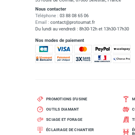
35 route de Colmar, 67600 Sélestat, France
Nous contacter
Téléphone :
03 88 08 65 06
Email :
contact@protoumat.fr
Du lundi au vendredi : 8h30-12h et 13h30-17h30
Nos modes de paiement
PROMOTIONS D'USINE
M
OUTILS DIAMANT
C
SCIAGE ET FORAGE
T
ÉCLAIRAGE DE CHANTIER
É
R