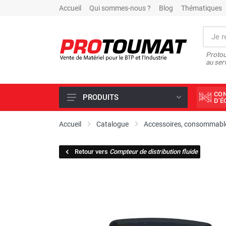
Accueil
Qui sommes-nous ?
Blog
Thématiques
Protou
au ser
CO
PRODUITS
D'
PROMOTIONS D'USINE
Accueil
Catalogue
Accessoires, consommable
OUTILS DIAMANT
Retour vers
Compteur de distribution fluide
SCIAGE ET FORAGE
ÉCLAIRAGE DE CHANTIER
TRAVAIL DU BÉTON
MALAXEUR
MATÉRIEL DE COMPACTAGE