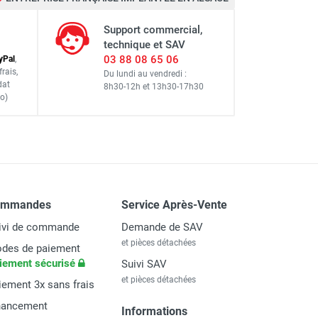
Support commercial,
technique et SAV
03 88 08 65 06
y
Pal
,
frais
,
Du lundi au vendredi :
dat
8h30-12h
et
13h30-17h30
o)
ommandes
Service Après-Vente
ivi de commande
Demande de SAV
et pièces détachées
des de paiement
iement sécurisé
Suivi SAV
et pièces détachées
iement 3x sans frais
nancement
Informations