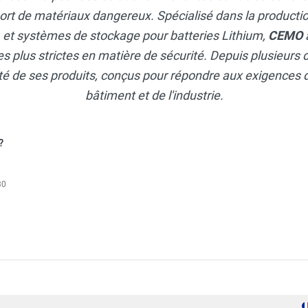
dard 2 500 litres - Sans capot - CEMO
ort de matériaux dangereux. Spécialisé dans la productio
, et systèmes de stockage pour batteries Lithium,
CEMO
s plus strictes en matière de sécurité. Depuis plusieurs d
remium PLUS CMO20 2 500 litres - Avec capot - CEMO
lité de ses produits, conçus pour répondre aux exigences 
bâtiment et de l'industrie.
emium PLUS CMO10 1 500 litres - Sans capot - CEMO
?
30
Cemo