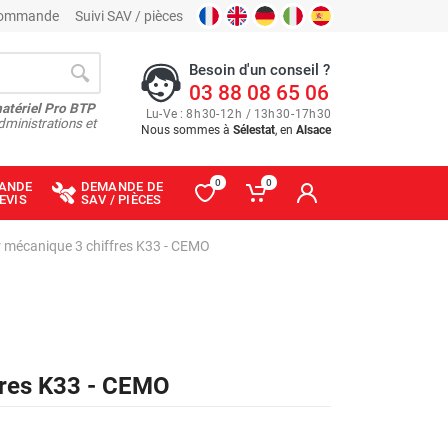
 commande
Suivi SAV / pièces
Besoin d'un conseil ?
03 88 08 65 06
matériel Pro BTP
Lu
-
Ve
: 8
h
30
-
12
h
/ 13
h
30
-
17
h
30
dministrations et
Nous sommes à
Sélestat
, en
Alsace
0
0
ANDE
DEMANDE DE
EVIS
SAV / PIÈCES
mécanique 3 chiffres K33 - CEMO
fres K33 - CEMO