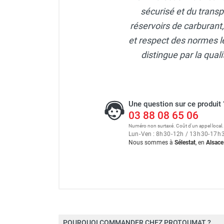
FOURNITURES
Station GO CUBE Indoor stan
sécurisé et du transp
réservoirs de carburant
et respect des normes le
Station GO CUBE Outdoor P
distingue par la qua
Station GO CUBE Indoor Pr
Une question sur ce produit 
03 88 08 65 06
Numéro non surtaxé. Coût d'un appel local.
Lun
-
Ven : 8
h
30
-
12
h
/ 13
h
30
-
17
h
Nous sommes à
Sélestat
, en
Alsace
Marque
POURQUOI COMMANDER CHEZ PROTOUMAT ?