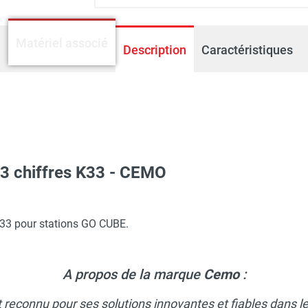
Matériel associé
Description
Caractéristiques
3 chiffres K33 - CEMO
remium PLUS CMO10 1 000 litres - Avec capot - CEMO
K33 pour stations GO CUBE.
emium PLUS 20 SIM 5 000 litres - Avec capot - CEMO
A propos de la marque
Cemo
:
t reconnu pour ses solutions innovantes et fiables dans 