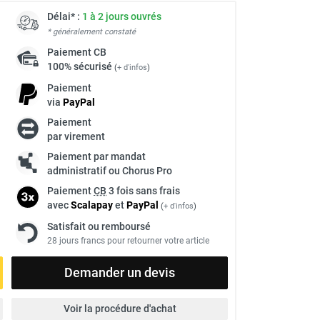
Délai* :
1 à 2 jours ouvrés
* généralement constaté
Paiement
CB
100% sécurisé
(
+ d'infos
)
Paiement
via
Pay
Pal
Paiement
par virement
Paiement par mandat
administratif ou Chorus Pro
Paiement
CB
3 fois sans frais
avec
Scalapay
et
Pay
Pal
(
+ d'infos
)
Satisfait ou remboursé
28 jours francs pour retourner votre article
Demander un devis
Voir la procédure d'achat