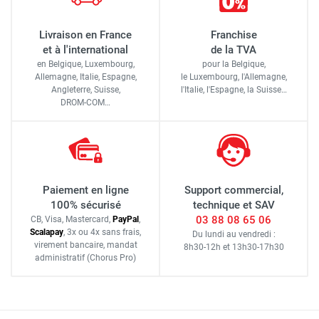
Livraison en France
Franchise
et à l'international
de la TVA
en Belgique, Luxembourg,
pour la Belgique,
Allemagne, Italie, Espagne,
le Luxembourg,
l'Allemagne,
Angleterre, Suisse,
l'Italie,
l'Espagne,
la Suisse…
DROM-COM…
Paiement en ligne
Support commercial,
100% sécurisé
technique et SAV
03 88 08 65 06
CB, Visa, Mastercard,
Pay
Pal
,
Scalapay
,
3x ou 4x sans frais
,
Du lundi au vendredi :
virement bancaire
, mandat
8h30-12h
et
13h30-17h30
administratif
(Chorus Pro)