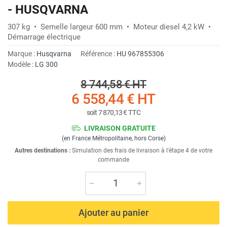
- HUSQVARNA
307 kg • Semelle largeur 600 mm • Moteur diesel 4,2 kW •
Démarrage électrique
Marque :
Husqvarna
Référence :
HU 967855306
Modèle :
LG 300
8 744,58 €
HT
6 558,44 €
HT
soit
7 870,13 €
TTC
LIVRAISON GRATUITE
(en France Métropolitaine, hors Corse)
Autres destinations :
Simulation des frais de livraison à l'étape 4 de votre
commande
Ajouter au panier