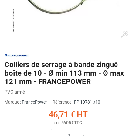
Colliers de serrage à bande zingué
boîte de 10 - Ø min 113 mm - Ø max
121 mm - FRANCEPOWER
PVC armé
Marque :
FrancePower
Référence :
FP 10781 x10
46,71 €
HT
soit
56,05 €
TTC