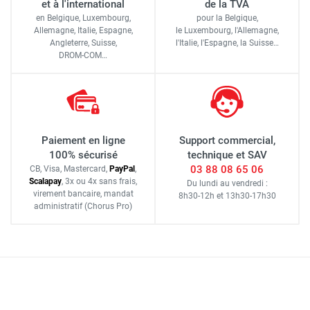
et à l'international
de la TVA
en Belgique, Luxembourg,
pour la Belgique,
Allemagne, Italie, Espagne,
le Luxembourg,
l'Allemagne,
Angleterre, Suisse,
l'Italie,
l'Espagne,
la Suisse…
DROM-COM…
Paiement en ligne
Support commercial,
100% sécurisé
technique et SAV
03 88 08 65 06
CB, Visa, Mastercard,
Pay
Pal
,
Scalapay
,
3x ou 4x sans frais
,
Du lundi au vendredi :
virement bancaire
, mandat
8h30-12h
et
13h30-17h30
administratif
(Chorus Pro)