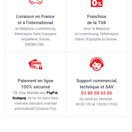
Livraison en France
Franchise
et à l'international
de la TVA
en Belgique, Luxembourg,
pour la Belgique,
Allemagne, Italie, Espagne,
le Luxembourg,
l'Allemagne,
Angleterre, Suisse,
l'Italie,
l'Espagne,
la Suisse…
DROM-COM…
Paiement en ligne
Support commercial,
100% sécurisé
technique et SAV
03 88 08 65 06
CB, Visa, Mastercard,
Pay
Pal
,
Scalapay
,
3x ou 4x sans frais
,
Du lundi au vendredi :
virement bancaire
, mandat
8h30-12h
et
13h30-17h30
administratif
(Chorus Pro)