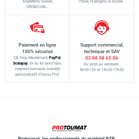
Angleterre, Suisse,
l'Italie,
l'Espagne,
la Suisse…
DROM-COM…
Paiement en ligne
Support commercial,
100% sécurisé
technique et SAV
03 88 08 65 06
CB, Visa, Mastercard,
Pay
Pal
,
Scalapay
,
3x ou 4x sans frais
,
Du lundi au vendredi :
virement bancaire
, mandat
8h30-12h
et
13h30-17h30
administratif
(Chorus Pro)
Protoumat, les professionnels du matériel BTP