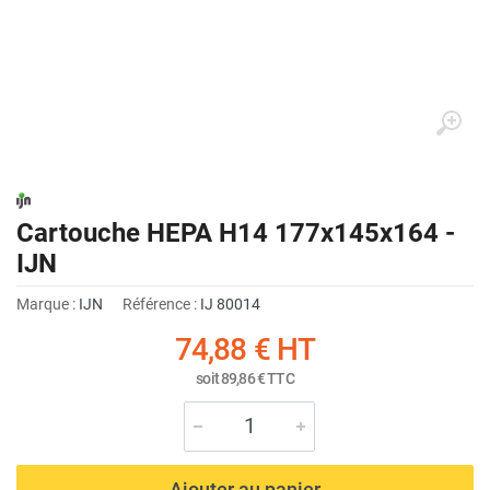
Cartouche HEPA H14 177x145x164 -
IJN
Marque :
IJN
Référence :
IJ 80014
74,88 €
HT
soit
89,86 €
TTC
Ajouter au panier