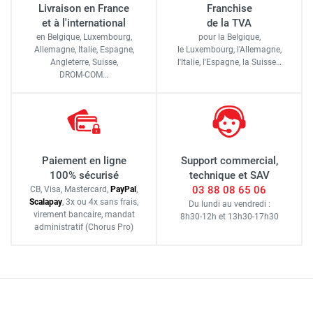
Livraison en France
Franchise
et à l'international
de la TVA
en Belgique, Luxembourg,
pour la Belgique,
Allemagne, Italie, Espagne,
le Luxembourg,
l'Allemagne,
Angleterre, Suisse,
l'Italie,
l'Espagne,
la Suisse…
DROM-COM…
Paiement en ligne
Support commercial,
100% sécurisé
technique et SAV
03 88 08 65 06
CB, Visa, Mastercard,
Pay
Pal
,
Scalapay
,
3x ou 4x sans frais
,
Du lundi au vendredi :
virement bancaire
, mandat
8h30-12h
et
13h30-17h30
administratif
(Chorus Pro)