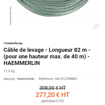
Câble de levage - Longueur 82 m -
(pour une hauteur max. de 40 m) -
HAEMMERLIN
11,3 kg
Marque :
Haemmerlin
Référence :
HA 312799901
308,00 €
HT
277,20 €
HT
soit
332,64 €
TTC