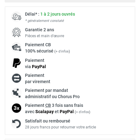
Délai* :
1 à 2 jours ouvrés
* généralement constaté
Garantie 2 ans
Pièces et main d’œuvre
Paiement
CB
100% sécurisé
(
+ d'infos
)
Paiement
via
Pay
Pal
Paiement
par virement
Paiement par mandat
administratif ou Chorus Pro
Paiement
CB
3 fois sans frais
avec
Scalapay
et
Pay
Pal
(
+ d'infos
)
Satisfait ou remboursé
28 jours francs pour retourner votre article