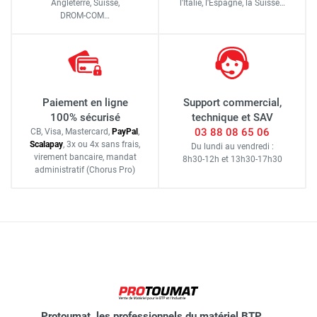
Angleterre, Suisse,
l'Italie,
l'Espagne,
la Suisse…
DROM-COM…
Paiement en ligne
Support commercial,
100% sécurisé
technique et SAV
03 88 08 65 06
CB, Visa, Mastercard,
Pay
Pal
,
Scalapay
,
3x ou 4x sans frais
,
Du lundi au vendredi :
virement bancaire
, mandat
8h30-12h
et
13h30-17h30
administratif
(Chorus Pro)
Protoumat, les professionnels du matériel BTP