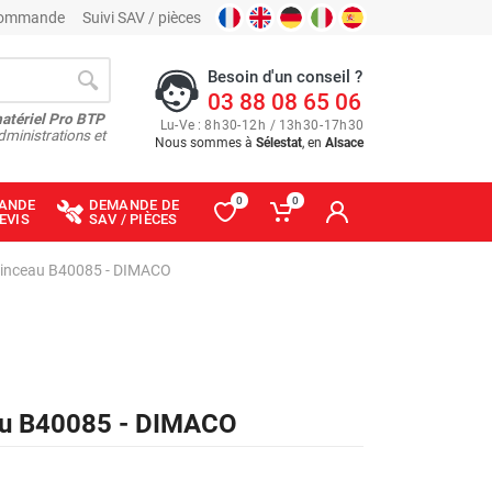
 commande
Suivi SAV / pièces
Besoin d'un conseil ?
03 88 08 65 06
matériel Pro BTP
Lu
-
Ve
: 8
h
30
-
12
h
/ 13
h
30
-
17
h
30
dministrations et
Nous sommes à
Sélestat
, en
Alsace
0
0
ANDE
DEMANDE DE
EVIS
SAV / PIÈCES
pinceau B40085 - DIMACO
au B40085 - DIMACO