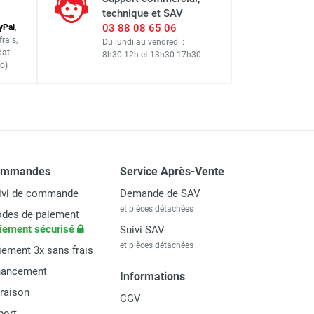
technique et SAV
03 88 08 65 06
y
Pal
,
frais
,
Du lundi au vendredi :
dat
8h30-12h
et
13h30-17h30
o)
ommandes
Service Après-Vente
ivi de commande
Demande de SAV
et pièces détachées
des de paiement
iement sécurisé
Suivi SAV
et pièces détachées
iement 3x sans frais
nancement
Informations
vraison
CGV
port