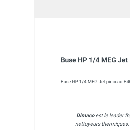
GROUPES ÉLECTROGÈNE, DE
SOUDAGE ET ÉQUIPEMENT
ÉLECTRIQUE
NETTOYEUR HAUTE
PRESSION ET
PULVÉRISATEUR
MOTOPOMPE ET POMPE À
EAU
ASPIRATEUR ET NETTOYAGE
Buse HP 1/4 MEG Jet
DU SOL
ÉQUIPEMENT DE
PROTECTION INDIVIDUELLE
Buse HP 1/4 MEG Jet pinceau B
DÉNEIGEMENT
STOCKAGE, CUVE ET
MOBILIER
APPAREIL DE MESURE
Dimaco
est le leader f
TRAITEMENT DE L'AIR
nettoyeurs thermiques. 
ACCESSOIRES ET