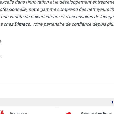
excelle dans l'innovation et le développement entrepren
rofessionnelle, notre gamme comprend des nettoyeurs th
'une variété de pulvérisateurs et d'accessoires de lavag
ns chez
Dimaco
, votre partenaire de confiance depuis plu
?
30
Dimaco
Franchise
Paiement en ligne