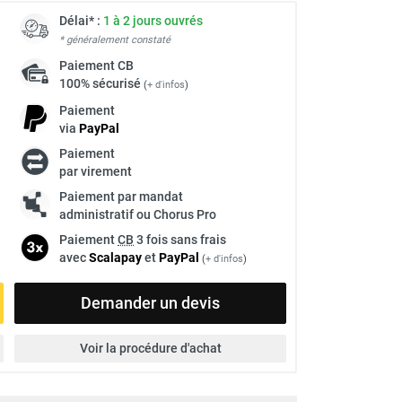
Délai* :
1 à 2 jours ouvrés
* généralement constaté
Paiement
CB
100% sécurisé
(
+ d'infos
)
Paiement
via
Pay
Pal
Paiement
par virement
Paiement par mandat
administratif ou Chorus Pro
Paiement
CB
3 fois sans frais
avec
Scalapay
et
Pay
Pal
(
+ d'infos
)
Demander un devis
Voir la procédure d'achat