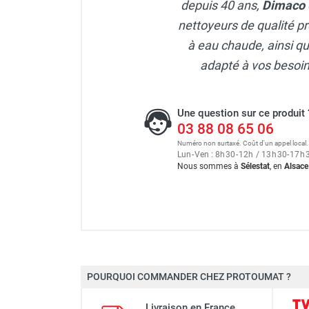
depuis 40 ans,
Dimaco
FOURNITURES
nettoyeurs de qualité p
à eau chaude, ainsi qu
adapté à vos besoi
Une question sur ce produit 
03 88 08 65 06
Numéro non surtaxé. Coût d'un appel local.
Lun
-
Ven : 8
h
30
-
12
h
/ 13
h
30
-
17
h
Nous sommes à
Sélestat
, en
Alsace
POURQUOI COMMANDER CHEZ PROTOUMAT ?
Marque
Livraison en France