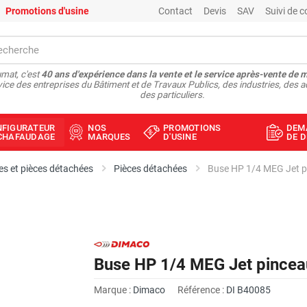
Promotions d'usine
Contact
Devis
SAV
Suivi de
mat, c'est
40 ans d'expérience dans la vente et le service après-vente de 
vice des entreprises du Bâtiment et de Travaux Publics, des industries, des a
des particuliers.
NFIGURATEUR
NOS
PROMOTIONS
DEM
ÉCHAFAUDAGE
MARQUES
D'USINE
DE D
s et pièces détachées
Pièces détachées
Buse HP 1/4 MEG Jet 
Buse HP 1/4 MEG Jet pince
Marque :
Dimaco
Référence :
DI B40085