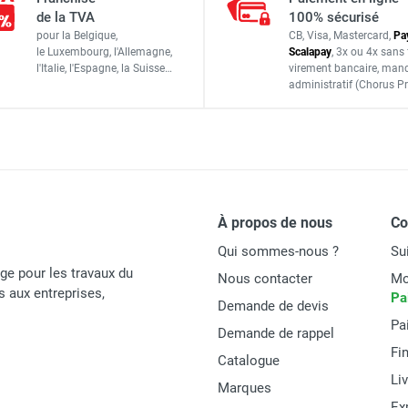
de la TVA
100% sécurisé
B40085
pour la Belgique,
CB, Visa, Mastercard,
Pa
le Luxembourg,
l'Allemagne,
Scalapay
,
3x ou 4x sans 
PIECES DETACHEES
l'Italie,
l'Espagne,
la Suisse…
virement bancaire
, man
administratif
(Chorus Pr
À propos de nous
C
Qui sommes-nous ?
Su
age pour les travaux du
Nous contacter
Mo
és aux entreprises,
Pa
Demande de devis
Pa
Demande de rappel
Fi
Catalogue
Li
Marques
Ex