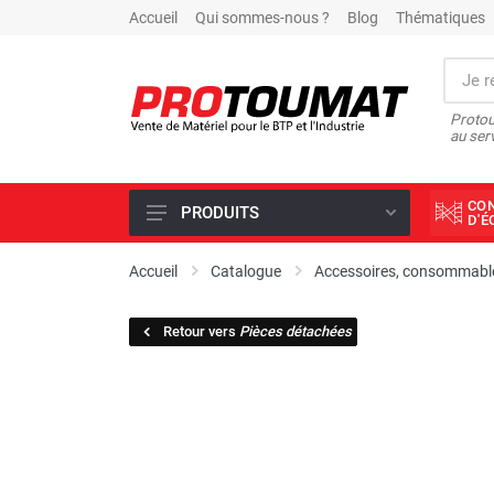
Accueil
Qui sommes-nous ?
Blog
Thématiques
Protou
au ser
CO
PRODUITS
D'
PROMOTIONS D'USINE
Accueil
Catalogue
Accessoires, consommable
OUTILS DIAMANT
Retour vers
Pièces détachées
SCIAGE ET FORAGE
ÉCLAIRAGE DE CHANTIER
TRAVAIL DU BÉTON
MALAXEUR
MATÉRIEL DE COMPACTAGE