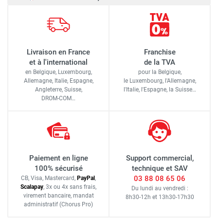
Livraison en France
Franchise
et à l'international
de la TVA
en Belgique, Luxembourg,
pour la Belgique,
Allemagne, Italie, Espagne,
le Luxembourg,
l'Allemagne,
Angleterre, Suisse,
l'Italie,
l'Espagne,
la Suisse…
DROM-COM…
Paiement en ligne
Support commercial,
100% sécurisé
technique et SAV
03 88 08 65 06
CB, Visa, Mastercard,
Pay
Pal
,
Scalapay
,
3x ou 4x sans frais
,
Du lundi au vendredi :
virement bancaire
, mandat
8h30-12h
et
13h30-17h30
administratif
(Chorus Pro)