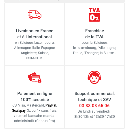
Livraison en France
Franchise
et à l'international
de la TVA
en Belgique, Luxembourg,
pour la Belgique,
Allemagne, Italie, Espagne,
le Luxembourg,
l'Allemagne,
Angleterre, Suisse,
l'Italie,
l'Espagne,
la Suisse…
DROM-COM…
Paiement en ligne
Support commercial,
100% sécurisé
technique et SAV
03 88 08 65 06
CB, Visa, Mastercard,
Pay
Pal
,
Scalapay
,
3x ou 4x sans frais
,
Du lundi au vendredi :
virement bancaire
, mandat
8h30-12h
et
13h30-17h30
administratif
(Chorus Pro)