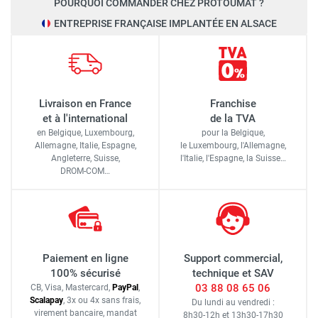
POURQUOI COMMANDER CHEZ PROTOUMAT ?
ENTREPRISE FRANÇAISE IMPLANTÉE EN ALSACE
Livraison en France
Franchise
et à l'international
de la TVA
en Belgique, Luxembourg,
pour la Belgique,
Allemagne, Italie, Espagne,
le Luxembourg,
l'Allemagne,
Angleterre, Suisse,
l'Italie,
l'Espagne,
la Suisse…
DROM-COM…
Paiement en ligne
Support commercial,
100% sécurisé
technique et SAV
03 88 08 65 06
CB, Visa, Mastercard,
Pay
Pal
,
Scalapay
,
3x ou 4x sans frais
,
Du lundi au vendredi :
virement bancaire
, mandat
8h30-12h
et
13h30-17h30