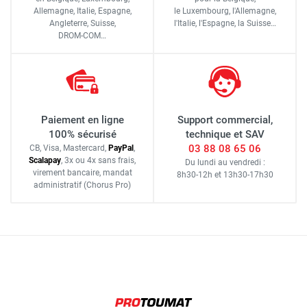
Allemagne, Italie, Espagne,
le Luxembourg,
l'Allemagne,
Angleterre, Suisse,
l'Italie,
l'Espagne,
la Suisse…
DROM-COM…
Paiement en ligne
Support commercial,
100% sécurisé
technique et SAV
03 88 08 65 06
CB, Visa, Mastercard,
Pay
Pal
,
Scalapay
,
3x ou 4x sans frais
,
Du lundi au vendredi :
virement bancaire
, mandat
8h30-12h
et
13h30-17h30
administratif
(Chorus Pro)