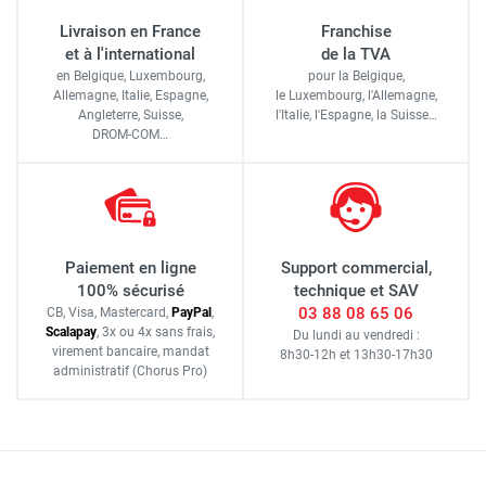
Livraison en France
Franchise
et à l'international
de la TVA
en Belgique, Luxembourg,
pour la Belgique,
Allemagne, Italie, Espagne,
le Luxembourg,
l'Allemagne,
Angleterre, Suisse,
l'Italie,
l'Espagne,
la Suisse…
DROM-COM…
Paiement en ligne
Support commercial,
100% sécurisé
technique et SAV
03 88 08 65 06
CB, Visa, Mastercard,
Pay
Pal
,
Scalapay
,
3x ou 4x sans frais
,
Du lundi au vendredi :
virement bancaire
, mandat
8h30-12h
et
13h30-17h30
administratif
(Chorus Pro)