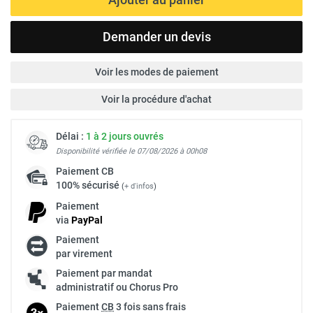
Demander un devis
Voir les modes de paiement
Voir la procédure d'achat
Délai :
1 à 2 jours ouvrés
Disponibilité vérifiée le 07/08/2026 à 00h08
Paiement
CB
100% sécurisé
(
+ d'infos
)
Paiement
via
Pay
Pal
Paiement
par virement
Paiement par mandat
administratif ou Chorus Pro
Paiement
CB
3 fois sans frais