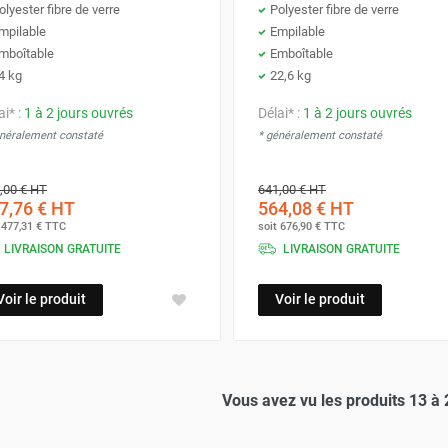
olyester fibre de verre
Polyester fibre de verre
mpilable
Empilable
mboîtable
Emboîtable
4 kg
22,6 kg
ai* :
1 à 2 jours ouvrés
Délai* :
1 à 2 jours ouvrés
énéralement constaté
* généralement constaté
,00 €
HT
641,00 €
HT
7,76 €
HT
564,08 €
HT
t
477,31 €
TTC
soit
676,90 €
TTC
LIVRAISON GRATUITE
LIVRAISON GRATUITE
Voir le produit
Voir le produit
Vous avez vu les produits 13 à 