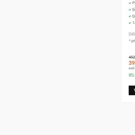
P
E
E
1
Dél
* g
452
39
soi