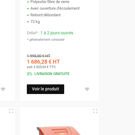
Polyester fibre de verre
Avec ouverture d'écoulement
Rebord débordant
72 kg
Délai* :
1 à 2 jours ouvrés
* généralement constaté
1 995,00 €
HT
1 686,28 €
HT
soit
2 023,54 €
TTC
LIVRAISON GRATUITE
Voir le produit