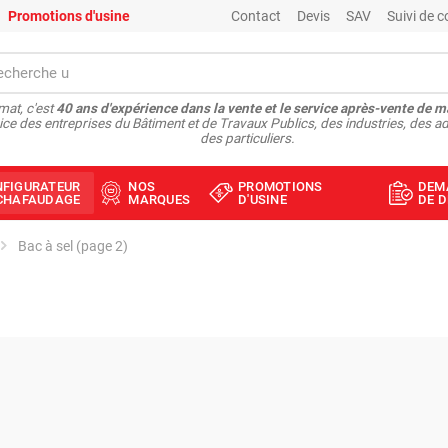
Promotions d'usine
Contact
Devis
SAV
Suivi de
at, c'est
40 ans d'expérience dans la vente et le service après-vente de m
ice des entreprises du Bâtiment et de Travaux Publics, des industries, des ad
des particuliers.
NFIGURATEUR
NOS
PROMOTIONS
DEM
ÉCHAFAUDAGE
MARQUES
D'USINE
DE D
Bac à sel (page 2)