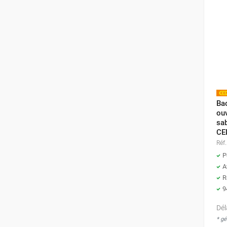
FOURNITURES
Bac
ouv
sab
CE
Réf.
P
A
R
9
Dél
* g