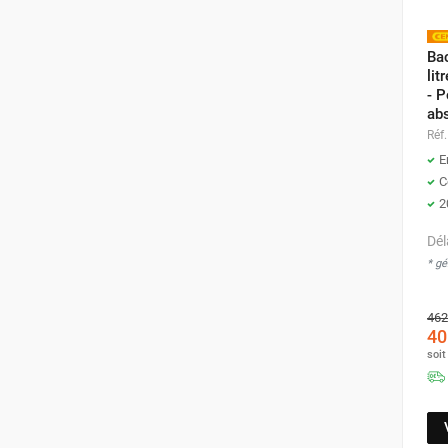
Bac
lit
- P
ab
Réf.
E
C
2
Dél
* g
462
40
soi