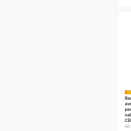
Ba
ave
pa
sab
CE
Réf.