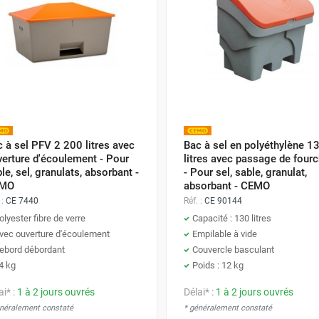
 à sel PFV 2 200 litres avec
Bac à sel en polyéthylène 1
erture d'écoulement - Pour
litres avec passage de four
le, sel, granulats, absorbant -
- Pour sel, sable, granulat,
MO
absorbant - CEMO
 :
CE 7440
Réf. :
CE 90144
olyester fibre de verre
Capacité : 130 litres
vec ouverture d'écoulement
Empilable à vide
ebord débordant
Couvercle basculant
4 kg
Poids : 12 kg
ai* :
1 à 2 jours ouvrés
Délai* :
1 à 2 jours ouvrés
énéralement constaté
* généralement constaté