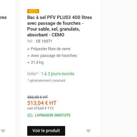
tres
Bac à sel PFV PLUS3 400 litres
avec passage de fourches -
Pour sable, sel, granulats,
absorbant - CEMO
Réf. :
CE 10571
Polyester fibre de verre
Avec passage de fourches
21,4 kg
Délai* :
1 à 2 jours ouvrés
* généralement constaté
583,00 €
HT
513,04 €
HT
soit
615,65 €
TTC
LIVRAISON GRATUITE
Voir le produit