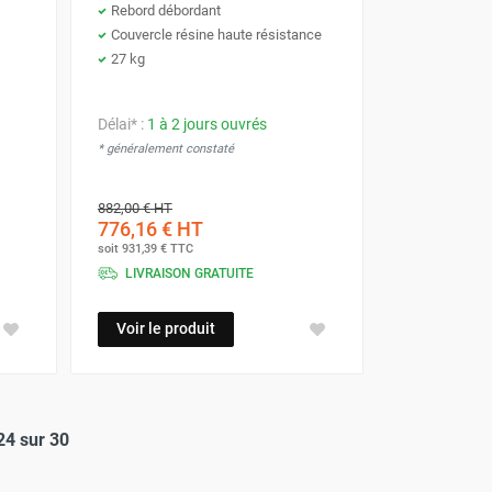
Rebord débordant
Couvercle résine haute résistance
27 kg
Délai* :
1 à 2 jours ouvrés
* généralement constaté
882,00 €
HT
776,16 €
HT
soit
931,39 €
TTC
LIVRAISON GRATUITE
Voir le produit
24 sur 30