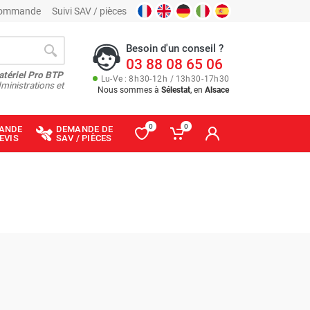
 commande
Suivi SAV / pièces
Besoin d'un conseil ?
03 88 08 65 06
atériel Pro BTP
Lu
-
Ve
: 8
h
30
-
12
h
/ 13
h
30
-
17
h
30
ministrations et
Nous sommes à
Sélestat
, en
Alsace
0
0
ANDE
DEMANDE DE
EVIS
SAV / PIÈCES