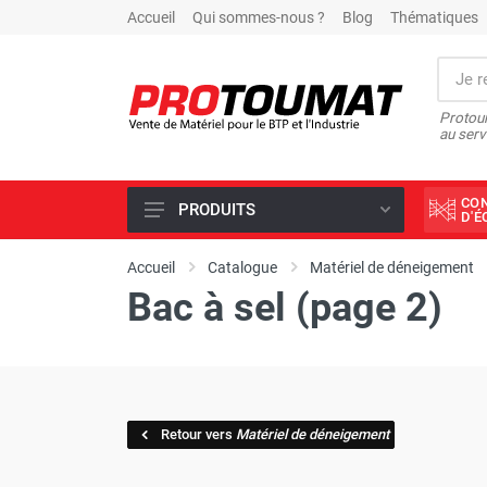
Accueil
Qui sommes-nous ?
Blog
Thématiques
Protoum
au serv
CO
PRODUITS
D'
PROMOTIONS D'USINE
Accueil
Catalogue
Matériel de déneigement
Bac à sel (page 2)
OUTILS DIAMANT
SCIAGE ET FORAGE
ÉCLAIRAGE DE CHANTIER
TRAVAIL DU BÉTON
Retour vers
Matériel de déneigement
MALAXEUR
MATÉRIEL DE COMPACTAGE