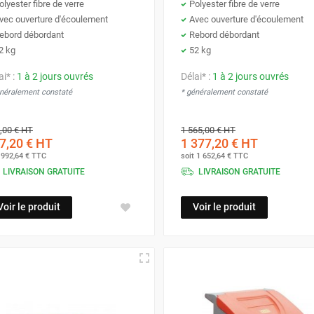
olyester fibre de verre
Polyester fibre de verre
vec ouverture d'écoulement
Avec ouverture d'écoulement
ebord débordant
Rebord débordant
2 kg
52 kg
ai* :
1 à 2 jours ouvrés
Délai* :
1 à 2 jours ouvrés
énéralement constaté
* généralement constaté
,00 €
HT
1 565,00 €
HT
7,20 €
HT
1 377,20 €
HT
t
992,64 €
TTC
soit
1 652,64 €
TTC
LIVRAISON GRATUITE
LIVRAISON GRATUITE
Voir le produit
Voir le produit