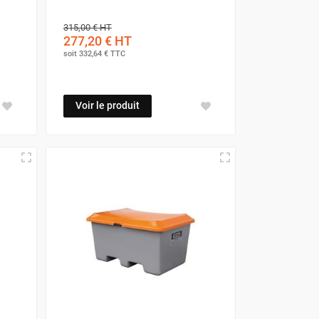
315,00 €
HT
277,20 €
HT
soit
332,64 €
TTC
Voir le produit