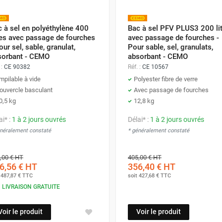
 à sel en polyéthylène 400
Bac à sel PFV PLUS3 200 li
res avec passage de fourches
avec passage de fourches -
our sel, sable, granulat,
Pour sable, sel, granulats,
sorbant - CEMO
absorbant - CEMO
 :
CE 90382
Réf. :
CE 10567
mpilable à vide
Polyester fibre de verre
ouvercle basculant
Avec passage de fourches
0,5 kg
12,8 kg
ai* :
1 à 2 jours ouvrés
Délai* :
1 à 2 jours ouvrés
énéralement constaté
* généralement constaté
,00 €
HT
405,00 €
HT
6,56 €
HT
356,40 €
HT
t
487,87 €
TTC
soit
427,68 €
TTC
LIVRAISON GRATUITE
Voir le produit
Voir le produit