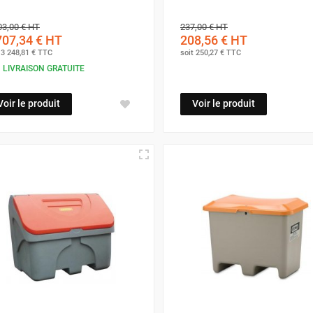
03,00 €
HT
237,00 €
HT
707,34 €
HT
208,56 €
HT
t
3 248,81 €
TTC
soit
250,27 €
TTC
LIVRAISON GRATUITE
Voir le produit
Voir le produit