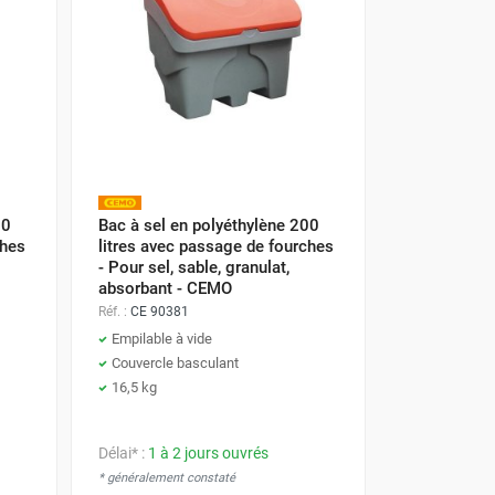
30
Bac à sel en polyéthylène 200
ches
litres avec passage de fourches
- Pour sel, sable, granulat,
absorbant - CEMO
Réf. :
CE 90381
Empilable à vide
Couvercle basculant
16,5 kg
Délai* :
1 à 2 jours ouvrés
* généralement constaté