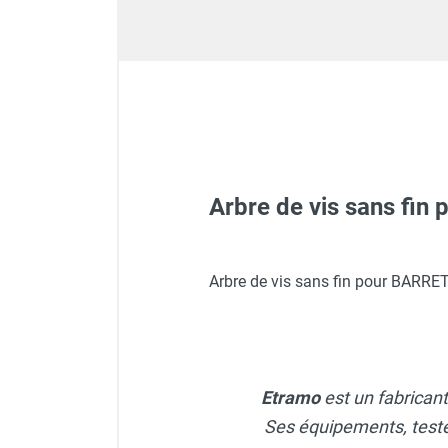
GROUPES ÉLECTROGÈNE, DE
SOUDAGE ET ÉQUIPEMENT
ÉLECTRIQUE
NETTOYEUR HAUTE
PRESSION ET
PULVÉRISATEUR
MOTOPOMPE ET POMPE À
EAU
ASPIRATEUR ET NETTOYAGE
Arbre de vis sans f
DU SOL
ÉQUIPEMENT DE
PROTECTION INDIVIDUELLE
Trancheuse tractée hydra
Arbre de vis sans fin pour BAR
DÉNEIGEMENT
STOCKAGE, CUVE ET
MOBILIER
APPAREIL DE MESURE
Etramo
est un fabrican
TRAITEMENT DE L'AIR
Ses équipements, testés 
ACCESSOIRES ET