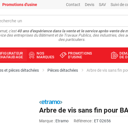
Promotions d'usine
Contact
Devis
SAV
Suivi de
mat, c'est
40 ans d'expérience dans la vente et le service après-vente de 
vice des entreprises du Bâtiment et de Travaux Publics, des industries, des a
des particuliers.
NFIGURATEUR
NOS
PROMOTIONS
DEM
ÉCHAFAUDAGE
MARQUES
D'USINE
DE D
s et pièces détachées
Pièces détachées
Arbre de vis sans fin
Arbre de vis sans fin pour
Marque :
Etramo
Référence :
ET 02656