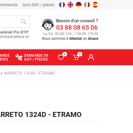
 commande
Suivi SAV / pièces
Besoin d'un conseil ?
03 88 08 65 06
matériel Pro BTP
Lu
-
Ve
: 8
h
30
-
12
h
/ 13
h
30
-
17
h
30
dministrations et
Nous sommes à
Sélestat
, en
Alsace
0
0
ANDE
DEMANDE DE
EVIS
SAV / PIÈCES
 pour BARRETO 1324D - ETRAMO
 BARRETO 1324D - ETRAMO