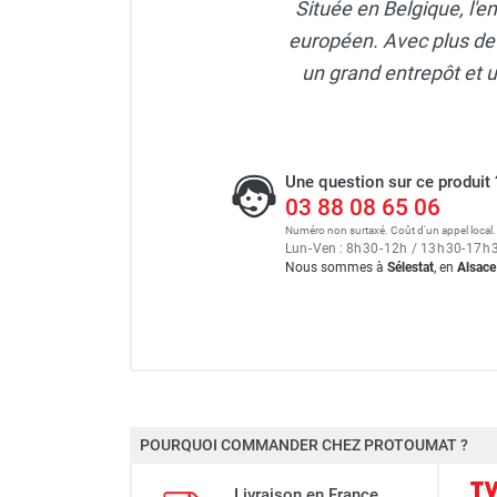
Située en Belgique, l'e
FOURNITURES
européen. Avec plus de
un grand entrepôt et 
Une question sur ce produit 
03 88 08 65 06
Numéro non surtaxé. Coût d'un appel local.
Lun
-
Ven : 8
h
30
-
12
h
/ 13
h
30
-
17
h
Nous sommes à
Sélestat
, en
Alsace
POURQUOI COMMANDER CHEZ PROTOUMAT ?
Livraison en France