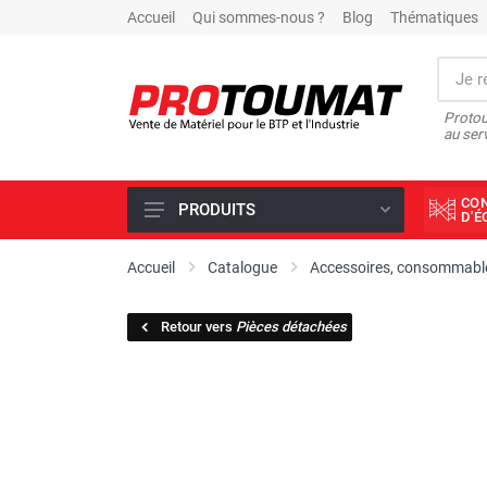
Accueil
Qui sommes-nous ?
Blog
Thématiques
Protou
au ser
CO
PRODUITS
D'
PROMOTIONS D'USINE
Accueil
Catalogue
Accessoires, consommable
OUTILS DIAMANT
Retour vers
Pièces détachées
SCIAGE ET FORAGE
ÉCLAIRAGE DE CHANTIER
TRAVAIL DU BÉTON
MALAXEUR
MATÉRIEL DE COMPACTAGE