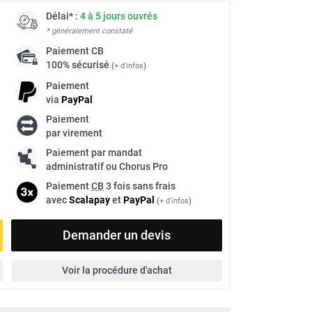
Délai* :
4 à 5 jours ouvrés
* généralement constaté
Paiement
CB
100% sécurisé
(
+ d'infos
)
Paiement
via
Pay
Pal
Paiement
par virement
Paiement par mandat
administratif ou Chorus Pro
Paiement
CB
3 fois sans frais
avec
Scalapay
et
Pay
Pal
(
+ d'infos
)
Demander un devis
Voir la procédure d'achat