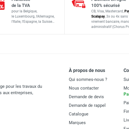
de la TVA
100% sécurisé
Etramo
pour la Belgique,
CB, Visa, Mastercard,
Pa
le Luxembourg,
l'Allemagne,
Scalapay
,
3x ou 4x sans 
02656
l'Italie,
l'Espagne,
la Suisse…
virement bancaire
, man
administratif
(Chorus Pr
PIECES DETACHEES
À propos de nous
C
Qui sommes-nous ?
Su
age pour les travaux du
Nous contacter
Mo
és aux entreprises,
Pa
Demande de devis
Pa
Demande de rappel
Fi
Catalogue
Li
Marques
Ex