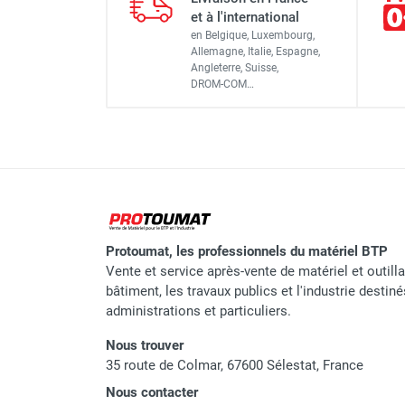
et à l'international
Marque
en Belgique, Luxembourg,
Allemagne, Italie, Espagne,
Référence fournisseur
Angleterre, Suisse,
DROM-COM…
Classement produit
Protoumat, les professionnels du matériel BTP
Vente et service après-vente de matériel et outill
bâtiment, les travaux publics et l'industrie destin
administrations et particuliers.
Nous trouver
35 route de Colmar, 67600 Sélestat, France
Nous contacter