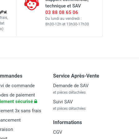
technique et SAV
03 88 08 65 06
y
Pal
,
frais
,
Du lundi au vendredi :
dat
8h30-12h
et
13h30-17h30
o)
ommandes
Service Après-Vente
ivi de commande
Demande de SAV
et pièces détachées
des de paiement
iement sécurisé
Suivi SAV
et pièces détachées
iement 3x sans frais
nancement
Informations
vraison
CGV
port