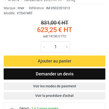
Marque :
Imer
Référence :
IM 0502201013
Modèle :
VT0474RT
831,00 €
HT
623,25 €
HT
soit
747,90 €
TTC
Ajouter au panier
Demander un devis
Voir les modes de paiement
Voir la procédure d'achat
Délai* :
1 à 2 jours ouvrés