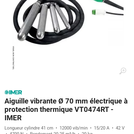
Aiguille vibrante Ø 70 mm électrique à
protection thermique VT0474RT -
IMER
Longueur cylindre 41 cm • 12000 vib/min • 15/20 A • 42 V
• 4700 N • Rendement 20-25 m³/h • 20 kg