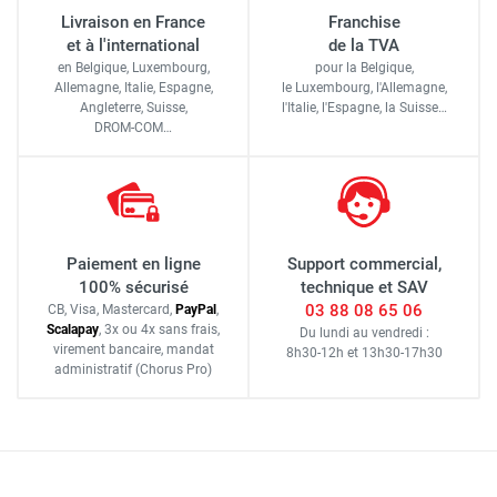
Livraison en France
Franchise
et à l'international
de la TVA
en Belgique, Luxembourg,
pour la Belgique,
Allemagne, Italie, Espagne,
le Luxembourg,
l'Allemagne,
Angleterre, Suisse,
l'Italie,
l'Espagne,
la Suisse…
DROM-COM…
Paiement en ligne
Support commercial,
100% sécurisé
technique et SAV
03 88 08 65 06
CB, Visa, Mastercard,
Pay
Pal
,
Scalapay
,
3x ou 4x sans frais
,
Du lundi au vendredi :
virement bancaire
, mandat
8h30-12h
et
13h30-17h30
administratif
(Chorus Pro)