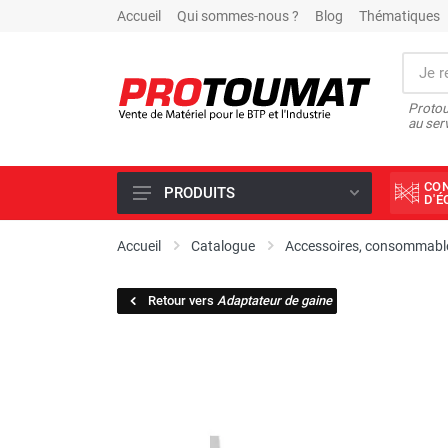
Accueil
Qui sommes-nous ?
Blog
Thématiques
Protou
au ser
CO
PRODUITS
D'
PROMOTIONS D'USINE
Accueil
Catalogue
Accessoires, consommable
OUTILS DIAMANT
Retour vers
Adaptateur de gaine
SCIAGE ET FORAGE
ÉCLAIRAGE DE CHANTIER
TRAVAIL DU BÉTON
MALAXEUR
MATÉRIEL DE COMPACTAGE