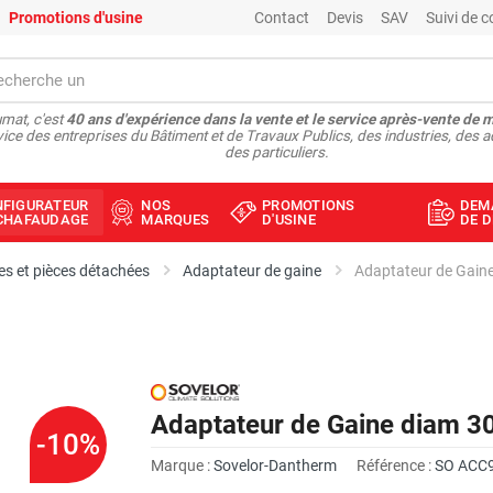
Promotions d'usine
Contact
Devis
SAV
Suivi de
mat, c'est
40 ans d'expérience dans la vente et le service après-vente de 
vice des entreprises du Bâtiment et de Travaux Publics, des industries, des a
des particuliers.
NFIGURATEUR
NOS
PROMOTIONS
DEM
ÉCHAFAUDAGE
MARQUES
D'USINE
DE D
s et pièces détachées
Adaptateur de gaine
Adaptateur de Gai
Adaptateur de Gaine diam
-10%
Marque :
Sovelor-Dantherm
Référence :
SO ACC