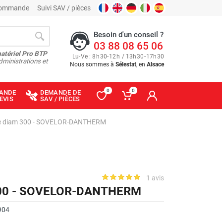
 commande
Suivi SAV / pièces
Besoin d'un conseil ?
03 88 08 65 06
matériel Pro BTP
Lu
-
Ve
: 8
h
30
-
12
h
/ 13
h
30
-
17
h
30
dministrations et
Nous sommes à
Sélestat
, en
Alsace
0
0
ANDE
DEMANDE DE
EVIS
SAV / PIÈCES
ne diam 300 - SOVELOR-DANTHERM
1 avis
 300 - SOVELOR-DANTHERM
904