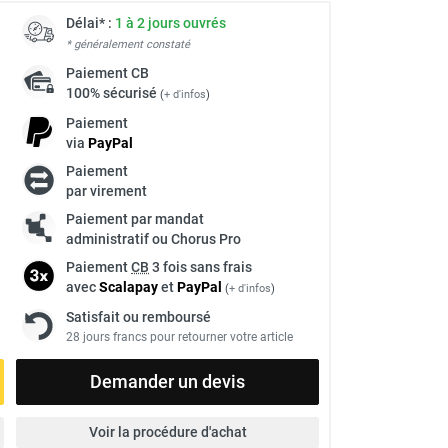
Délai* :
1 à 2 jours ouvrés
* généralement constaté
Paiement
CB
100% sécurisé
(
+ d'infos
)
Paiement
via
Pay
Pal
Paiement
par virement
Paiement par mandat
administratif ou Chorus Pro
Paiement
CB
3 fois sans frais
avec
Scalapay
et
Pay
Pal
(
+ d'infos
)
Satisfait ou remboursé
28 jours francs pour retourner votre article
Demander un devis
Voir la procédure d'achat