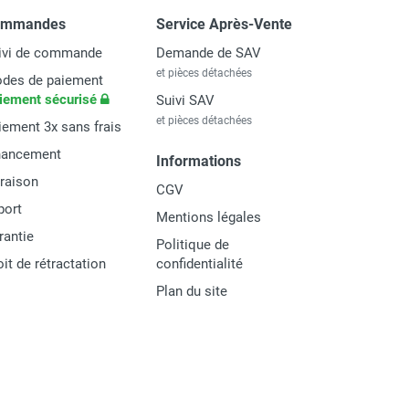
ommandes
Service Après-Vente
ivi de commande
Demande de SAV
et pièces détachées
des de paiement
iement sécurisé
Suivi SAV
et pièces détachées
iement 3x sans frais
nancement
Informations
vraison
CGV
port
Mentions légales
rantie
Politique de
oit de rétractation
confidentialité
Plan du site