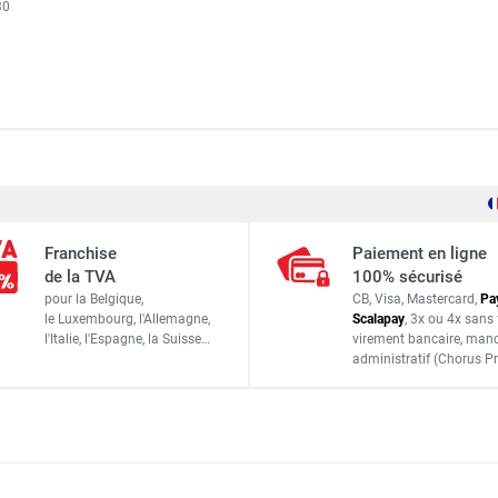
30
Sovelor-Dantherm
Franchise
Paiement en ligne
ACC904
de la TVA
100% sécurisé
pour la Belgique,
CB, Visa, Mastercard,
Pa
ACCESSOIRES
le Luxembourg,
l'Allemagne,
Scalapay
,
3x ou 4x sans 
l'Italie,
l'Espagne,
la Suisse…
virement bancaire
, man
administratif
(Chorus Pr