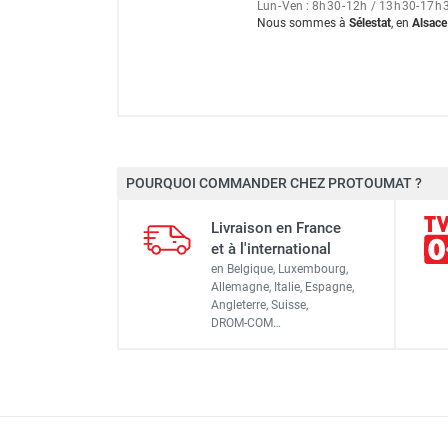
FOURNITURES
Lun
-
Ven : 8
h
30
-
12
h
/ 13
h
30
-
17
h
Nous sommes à
Sélestat
, en
Alsace
POURQUOI COMMANDER CHEZ PROTOUMAT ?
Marque
Livraison en France
Référence fournisseur
et à l'international
en Belgique, Luxembourg,
Classement produit
Allemagne, Italie, Espagne,
Angleterre, Suisse,
DROM-COM…