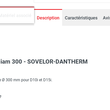
Matériel associé
Description
Caractéristiques
Avi
e diam 300 - SOVELOR-DANTHERM
ue carrosserie inoxydable D10i - SOVELOR-DANTHERM
re Ø 300 mm pour D10i et D15i.
?
ue carrosserie inoxydable D15i - SOVELOR-DANTHERM