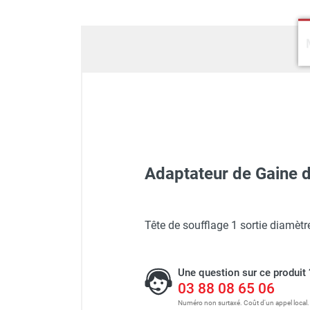
GROUPES ÉLECTROGÈNE, DE
SOUDAGE ET ÉQUIPEMENT
ÉLECTRIQUE
NETTOYEUR HAUTE
PRESSION ET
PULVÉRISATEUR
MOTOPOMPE ET POMPE À
EAU
ASPIRATEUR ET NETTOYAGE
DU SOL
Adaptateur de Gain
ÉQUIPEMENT DE
PROTECTION INDIVIDUELLE
DÉNEIGEMENT
Chauffage Mobile Electriq
Tête de soufflage 1 sortie diamèt
STOCKAGE, CUVE ET
MOBILIER
APPAREIL DE MESURE
Une question sur ce produit 
Chauffage Mobile Electriq
TRAITEMENT DE L'AIR
03 88 08 65 06
Numéro non surtaxé. Coût d'un appel local.
ACCESSOIRES ET