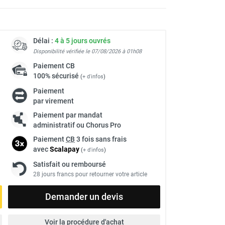
Délai :
4 à 5 jours ouvrés
Disponibilité vérifiée le 07/08/2026 à 01h08
Paiement
CB
100% sécurisé
(
+ d'infos
)
Paiement
par virement
Paiement par mandat
administratif ou Chorus Pro
Paiement
CB
3 fois sans frais
avec
Scalapay
(
+ d'infos
)
Satisfait ou remboursé
28 jours francs pour retourner votre article
Demander un devis
Voir la procédure d'achat