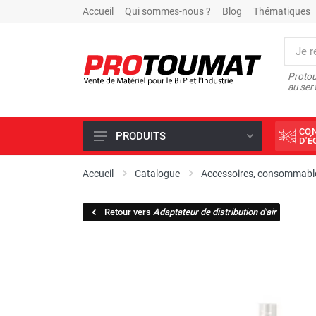
Accueil
Qui sommes-nous ?
Blog
Thématiques
Protou
au ser
CO
PRODUITS
D'
PROMOTIONS D'USINE
Accueil
Catalogue
Accessoires, consommable
OUTILS DIAMANT
Retour vers
Adaptateur de distribution d'air
SCIAGE ET FORAGE
ÉCLAIRAGE DE CHANTIER
TRAVAIL DU BÉTON
MALAXEUR
MATÉRIEL DE COMPACTAGE