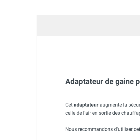
GROUPES ÉLECTROGÈNE, DE
SOUDAGE ET ÉQUIPEMENT
ÉLECTRIQUE
NETTOYEUR HAUTE
PRESSION ET
PULVÉRISATEUR
MOTOPOMPE ET POMPE À
EAU
ASPIRATEUR ET NETTOYAGE
DU SOL
ÉQUIPEMENT DE
Adaptateur de gaine p
PROTECTION INDIVIDUELLE
DÉNEIGEMENT
STOCKAGE, CUVE ET
Canon à air chaud mobile au
Cet
adaptateur
augmente la sécuri
MOBILIER
celle de l'air en sortie des chauffa
APPAREIL DE MESURE
TRAITEMENT DE L'AIR
Nous recommandons d'utiliser cet 
ACCESSOIRES ET