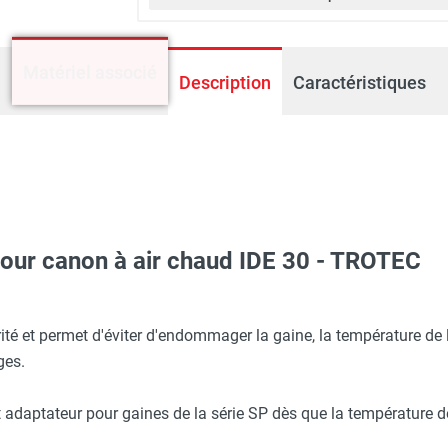
Matériel associé
Description
Caractéristiques
our canon à air chaud IDE 30 - TROTEC
 fioul sur chariot IDE 30 - TROTEC
té et permet d'éviter d'endommager la gaine, la température de l
ges.
adaptateur pour gaines de la série SP dès que la température de 