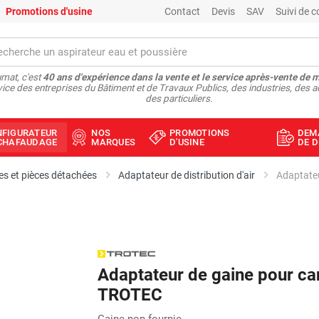
Promotions d'usine
Contact
Devis
SAV
Suivi de
mat, c'est
40 ans d'expérience dans la vente et le service après-vente de 
vice des entreprises du Bâtiment et de Travaux Publics, des industries, des a
des particuliers.
NFIGURATEUR
NOS
PROMOTIONS
DEM
ÉCHAFAUDAGE
MARQUES
D'USINE
DE D
s et pièces détachées
Adaptateur de distribution d'air
Adaptateu
Adaptateur de gaine pour can
TROTEC
Gaine non fournie