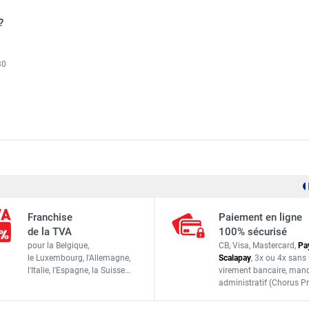
?
30
Trotec
Franchise
Paiement en ligne
6100006180
de la TVA
100% sécurisé
pour la Belgique,
CB, Visa, Mastercard,
Pa
4052138013083
le Luxembourg,
l'Allemagne,
Scalapay
,
3x ou 4x sans 
l'Italie,
l'Espagne,
la Suisse…
virement bancaire
, man
ACCESSOIRES
administratif
(Chorus Pr