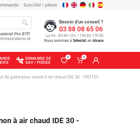
 commande
Suivi SAV / pièces
Besoin d'un conseil ?
03 88 08 65 06
matériel Pro BTP
Lu
-
Ve
: 8
h
30
-
12
h
/ 13
h
30
-
17
h
30
dministrations et
Nous sommes à
Sélestat
, en
Alsace
0
0
ANDE
DEMANDE DE
EVIS
SAV / PIÈCES
r de gaine pour canon à air chaud IDE 30 - TROTEC
on à air chaud IDE 30 -