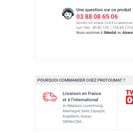
Une question sur ce produit 
03 88 08 65 06
Numéro non surtaxé. Coût d'un appel local.
Lun
-
Ven : 8
h
30
-
12
h
/ 13
h
30
-
17
h
Nous sommes à
Sélestat
, en
Alsace
POURQUOI COMMANDER CHEZ PROTOUMAT ?
Marque
Livraison en France
Référence fournisseur
et à l'international
en Belgique, Luxembourg,
Code EAN
Allemagne, Italie, Espagne,
Angleterre, Suisse,
Classement produit
DROM-COM…