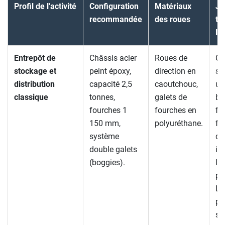
Profil de l'activité
Configuration
Matériaux
Ju
recommandée
des roues
te
l'
Entrepôt de
Châssis acier
Roues de
Co
stockage et
peint époxy,
direction en
st
distribution
capacité 2,5
caoutchouc,
un
classique
tonnes,
galets de
bo
fourches 1
fourches en
fac
150 mm,
polyuréthane.
fr
système
de
double galets
im
(boggies).
l'
pa
Le
pr
so