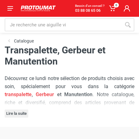
0
Besoin d'un conseil ?
03 88 08 65 06
Catalogue
Transpalette, Gerbeur et
Manutention
Découvrez ce lundi notre sélection de produits choisis avec
soin, spécialement pour vous dans la catégorie
transpalette
,
Gerbeur
et Manutention
. Notre catalogue,
riche et diversifié, comprend des articles provenant de
marques plébiscitées par les professionnels, chacune
Lire la suite
réputée pour sa qualité et son innovation.
L'engagement de Protoumat à pratiquer
les prix les plus
bas du marché
est sans faille. Nous vous assurons une