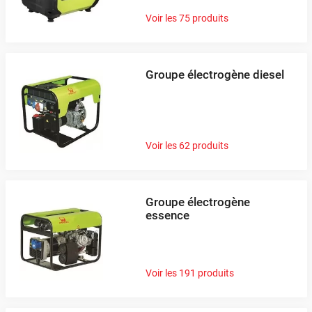
au diesel, au gaz ou avec un carburant alternatif. Ce
Voir les 75 produits
moteur transforme l'énergie chimique du carburant en
énergie mécanique (mouvement).
Un alternateur
: il convertit l'énergie mécanique du
Groupe électrogène diesel
moteur en énergie électrique. L'alternateur produit un
courant alternatif qui peut être utilisé pour alimenter
Le moteur thermique entraîne l'alternateur, qui produit à
divers appareils électriques.
son tour de l'électricité. Cette électricité peut ensuite être
utilisée pour alimenter des outils, des machines, des
Voir les 62 produits
appareils électroménagers, ou tout autre équipement
électrique.
Groupe électrogène
essence
Applications dans divers secteurs d'activité
Les groupes électrogènes sont utilisés dans une grande
Voir les 191 produits
variété de secteurs :
Bâtiment et travaux publics (BTP)
: pour alimenter