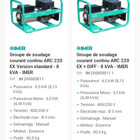
Accompagnement personnalisé
Protoumat ne se contente pas de vendre des groupes
électrogènes. L'entreprise offre un accompagnement
personnalisé à chaque client, avec des conseils d'experts
pour choisir le modèle adapté à ses besoins. De plus, un
service après-vente réactif est disponible pour répondre à
Groupe de soudage
Groupe de soudage
toutes vos questions et assurer la maintenance de votre
courant continu ARC 220
courant continu ARC 220
EX Version standard - 8
EX + DIFF - 8 kVA - IMER
équipement.
kVA - IMER
Réf. :
IM 2V0003011.1
Rapport qualité/prix
Réf. :
IM 2V0003011
Puissance : 6,5 kW (8,13
Protoumat s'engage à offrir un excellent rapport
kVA)
Puissance : 6,5 kW (8,13
kVA)
Puissance Mono : 3,5 kW
qualité/prix à ses clients. Les groupes électrogènes
(4,38 kVA)
Puissance Mono : 3,5 kW
Protoumat sont des équipements performants et durables,
(4,38 kVA)
Tension : 400/230 V
proposés à un prix compétitif. Vous bénéficiez ainsi d'un
Tension : 400/230 V
Électrode max : Ø 5 mm
Électrode max : Ø 5 mm
investissement rentable et d'une tranquillité d'esprit.
Démarrage : Manuel
Démarrage : Manuel
Moteur : Essence
Moteur : Essence
Poids : 90,5 kg
En choisissant un groupe électrogène Protoumat, vous
Poids : 90,5 kg