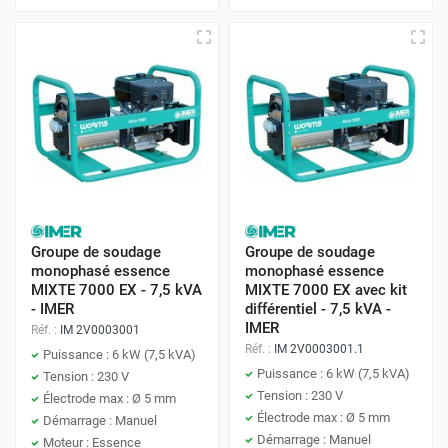
Essence :
groupes électrogènes plus légers et moins
coûteux à l'achat, adaptés pour une utilisation
occasionnelle ou pour des puissances modestes.
Diesel :
groupes électrogènes plus robustes et
économiques à l'usage (consommation de carburant
inférieure), adaptés pour une utilisation intensive ou
pour des puissances élevées.
3. Quel niveau sonore est acceptable ?
Groupe de soudage
Groupe de soudage
Hybride :
groupes électrogènes combinant un moteur
monophasé essence
monophasé essence
Le niveau sonore est un critère important, surtout si vous
thermique et une batterie, offrant un fonctionnement
MIXTE 7000 EX - 7,5 kVA
MIXTE 7000 EX avec kit
utilisez votre groupe électrogène dans un environnement
plus silencieux et une consommation de carburant
- IMER
différentiel - 7,5 kVA -
IMER
sensible (zone résidentielle, événement, etc.). Les modèles
réduite, adaptés pour une utilisation polyvalente.
Réf. :
IM 2V0003001
Réf. :
IM 2V0003001.1
insonorisés sont conçus pour réduire les nuisances
Puissance : 6 kW (7,5 kVA)
Puissance : 6 kW (7,5 kVA)
Tension : 230 V
sonores. Vérifiez le niveau sonore (en décibels dB) indiqué
Tension : 230 V
Électrode max : Ø 5 mm
sur la fiche technique du groupe électrogène.
Électrode max : Ø 5 mm
Démarrage : Manuel
Démarrage : Manuel
Moteur : Essence