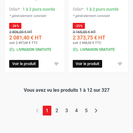
optez pour la qualité, la performance, la technologie, un
accompagnement personnalisé et un excellent rapport
Délai* :
1 à 2 jours ouvrés
Délai* :
1 à 2 jours ouvrés
* généralement constaté
* généralement constaté
qualité/prix. Faites confiance à Protoumat pour assurer
votre alimentation électrique en toute circonstance.
-26%
-25%
2 806,00 €
HT
3 165,00 €
HT
2 081,40 €
HT
2 373,75 €
HT
soit
2 497,68 €
TTC
soit
2 848,50 €
TTC
LIVRAISON GRATUITE
LIVRAISON GRATUITE
Voir le produit
Voir le produit
Vous avez vu les produits 1 à 12 sur 327
(page actuelle)
1
2
3
4
5