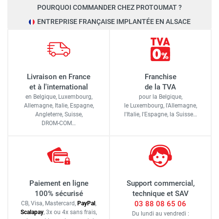
POURQUOI COMMANDER CHEZ PROTOUMAT ?
ENTREPRISE FRANÇAISE IMPLANTÉE EN ALSACE
Livraison en France
Franchise
et à l'international
de la TVA
en Belgique, Luxembourg,
pour la Belgique,
Allemagne, Italie, Espagne,
le Luxembourg,
l'Allemagne,
Angleterre, Suisse,
l'Italie,
l'Espagne,
la Suisse…
DROM-COM…
Paiement en ligne
Support commercial,
100% sécurisé
technique et SAV
03 88 08 65 06
CB, Visa, Mastercard,
Pay
Pal
,
Scalapay
,
3x ou 4x sans frais
,
Du lundi au vendredi :