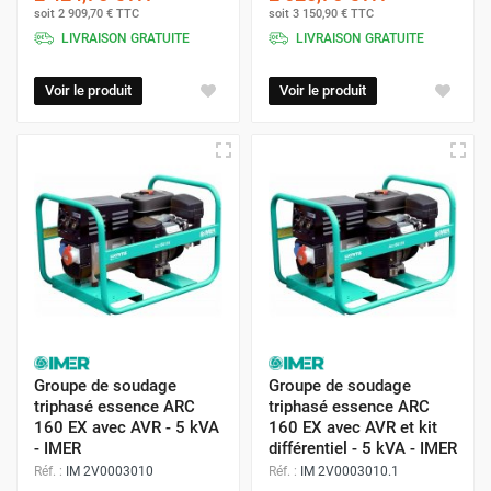
soit
2 909,70 €
TTC
soit
3 150,90 €
TTC
LIVRAISON GRATUITE
LIVRAISON GRATUITE
Qualité et fiabilité
Voir le produit
Voir le produit
Les groupes électrogènes Protoumat sont conçus avec des
matériaux robustes et des composants performants,
garantissant une durabilité et une fiabilité exceptionnelles.
Ils sont soumis à des tests rigoureux et sont certifiés pour
répondre aux normes de qualité les plus élevées. Avec
Protoumat, vous investissez dans un équipement qui vous
accompagnera pendant de nombreuses années.
Performance
Les groupes électrogènes Protoumat offrent une puissance
adaptée à différents besoins, du simple bricolage aux
Groupe de soudage
Groupe de soudage
applications industrielles les plus exigeantes. Leur
triphasé essence ARC
triphasé essence ARC
160 EX avec AVR - 5 kVA
160 EX avec AVR et kit
rendement énergétique élevé permet de réduire la
- IMER
différentiel - 5 kVA - IMER
consommation de carburant et les coûts d'exploitation. De
Réf. :
IM 2V0003010
Réf. :
IM 2V0003010.1
plus, les modèles insonorisés offrent un faible niveau