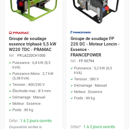
en font des outils indispensables pour les chantiers de
grande envergure, où l'alimentation électrique doit être
Groupes Électrogènes Hybrides
stable et ininterrompue.
Les groupes électrogènes hybrides combinent plusieurs
sources d'énergie, généralement thermique et électrique,
Groupe de soudage
Groupe de soudage FP
pour offrir une flexibilité maximale. Cette combinaison
essence triphasé 5,5 kW
220 DC - Moteur Loncin -
permet non seulement de réduire la consommation de
W220 TDC - PRAMAC
Essence -
carburant et les émissions polluantes, mais aussi d'assurer
FRANCEPOWER
Réf. :
PR LA220CH1000
Réf. :
FP 00794
une alimentation électrique ininterrompue. Parfaitement
Puissance : 6,8 kW (8,5
kVA)
Puissance : 5,2 kW (6,5
adaptés aux chantiers écologiques et aux environnements
kVA)
Puissance Mono : 2,7 kW
Comment choisir son groupe
sensibles, les groupes électrogènes hybrides représentent
(3,38 kVA)
Tension : 380 V
une solution durable et économique.
électrogène Protoumat ?
Tension : 400/230 V
Démarrage : Manuel
Électrode max : Ø 5 mm
Moteur : Essence
Choisir le bon groupe électrogène est essentiel pour
Démarrage : Manuel
Poids : 89 kg
Moteur : Essence
garantir une alimentation électrique fiable et adaptée à vos
Poids : 80 kg
besoins. Protoumat vous accompagne dans cette
démarche en vous posant les bonnes questions et en vous
Délai :
1 à 2 jours ouvrés
offrant des conseils personnalisés.
Délai* :
1 à 2 jours ouvrés
Disponibilité vérifiée le