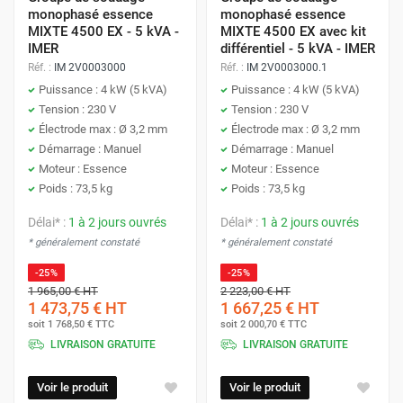
puissances de tous les appareils.
monophasé essence
monophasé essence
Vous souhaitez alimenter :
MIXTE 4500 EX - 5 kVA -
MIXTE 4500 EX avec kit
Ajoutez une marge de sécurité
de 20 à 30 % pour
IMER
différentiel - 5 kVA - IMER
tenir compte des pics de consommation au
Une perceuse de 800 W
Réf. :
IM 2V0003000
Réf. :
IM 2V0003000.1
démarrage de certains appareils.
Puissance : 4 kW (5 kVA)
Puissance : 4 kW (5 kVA)
Un projecteur de 500 W
Tension : 230 V
Tension : 230 V
Électrode max : Ø 3,2 mm
Électrode max : Ø 3,2 mm
Un ordinateur portable de 100 W
Démarrage : Manuel
Démarrage : Manuel
Moteur : Essence
Moteur : Essence
Poids : 73,5 kg
Poids : 73,5 kg
Puissance totale : 800 + 500 + 100 = 1400 W
Délai* :
1 à 2 jours ouvrés
Délai* :
1 à 2 jours ouvrés
Avec une marge de sécurité de 20 %, la puissance
* généralement constaté
* généralement constaté
recommandée pour votre groupe électrogène sera d'environ
-25%
-25%
1700 W.
1 965,00 €
HT
2 223,00 €
HT
1 473,75 €
HT
1 667,25 €
HT
soit
1 768,50 €
TTC
soit
2 000,70 €
TTC
LIVRAISON GRATUITE
LIVRAISON GRATUITE
2. Quel type de carburant est le plus adapté
(essence, diesel, hybride) ?
Voir le produit
Voir le produit
Le choix du carburant dépend de plusieurs facteurs :