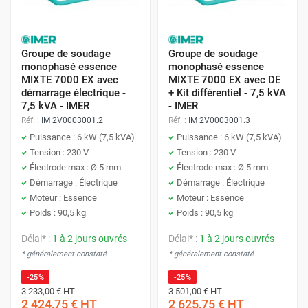
outils électriques sur les chantiers.
Industrie :
optez pour des groupes électrogènes
Groupe de soudage
Groupe de soudage
diesel de forte puissance, capables d'assurer la
monophasé essence
monophasé essence
continuité de la production en cas de panne de
MIXTE 7000 EX avec
MIXTE 7000 EX avec DE
démarrage électrique -
+ Kit différentiel - 7,5 kVA
courant.
N'hésitez pas à contacter les experts Protoumat pour
7,5 kVA - IMER
- IMER
bénéficier de conseils personnalisés et choisir le groupe
Événementiel :
choisissez des groupes électrogènes
Réf. :
IM 2V0003001.2
Réf. :
IM 2V0003001.3
électrogène le plus adapté à vos besoins spécifiques.
Puissance : 6 kW (7,5 kVA)
Puissance : 6 kW (7,5 kVA)
insonorisés pour minimiser les nuisances sonores, et
Tension : 230 V
Tension : 230 V
des modèles compacts et légers pour faciliter le
Électrode max : Ø 5 mm
Électrode max : Ø 5 mm
transport.
Démarrage : Électrique
Démarrage : Électrique
Pourquoi choisir un groupe
Moteur : Essence
Moteur : Essence
électrogène Protoumat ?
Poids : 90,5 kg
Poids : 90,5 kg
Dans un marché compétitif, Protoumat se distingue par
Délai* :
1 à 2 jours ouvrés
Délai* :
1 à 2 jours ouvrés
son engagement à offrir des groupes électrogènes de
* généralement constaté
* généralement constaté
qualité supérieure, adaptés aux besoins spécifiques de
-25%
-25%
chaque client. Voici les avantages distinctifs qui font des
3 233,00 €
HT
3 501,00 €
HT
2 424,75 €
HT
2 625,75 €
HT
groupes électrogènes Protoumat un choix judicieux :