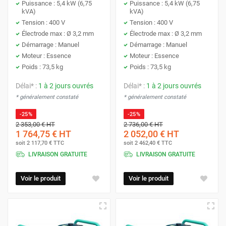
Puissance : 5,4 kW (6,75
Puissance : 5,4 kW (6,75
kVA)
kVA)
sonore, pour un confort d'utilisation optimal.
Technologie
Tension : 400 V
Tension : 400 V
Électrode max : Ø 3,2 mm
Électrode max : Ø 3,2 mm
Protoumat intègre les dernières technologies dans ses
Démarrage : Manuel
Démarrage : Manuel
groupes électrogènes, tels que les modèles inverter pour
Moteur : Essence
Moteur : Essence
Poids : 73,5 kg
Poids : 73,5 kg
une alimentation stable et propre, idéale pour les appareils
électroniques sensibles. Les systèmes de gestion de
Délai* :
1 à 2 jours ouvrés
Délai* :
1 à 2 jours ouvrés
l'énergie sont optimisés pour une efficacité maximale et
* généralement constaté
* généralement constaté
une réduction des émissions polluantes.
-25%
-25%
2 353,00 €
HT
2 736,00 €
HT
Large gamme
1 764,75 €
HT
2 052,00 €
HT
soit
2 117,70 €
TTC
soit
2 462,40 €
TTC
Protoumat propose une large gamme de modèles pour
LIVRAISON GRATUITE
LIVRAISON GRATUITE
répondre à tous les besoins : différentes puissances, types
de carburant (essence, diesel, hybride), fonctionnalités
Voir le produit
Voir le produit
(démarrage automatique, sécurité, etc.). Vous trouverez
forcément le groupe électrogène adapté à votre application
spécifique.