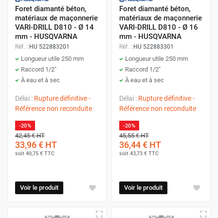
Foret diamanté béton,
Foret diamanté béton,
matériaux de maçonnerie
matériaux de maçonnerie
VARI-DRILL D810 - Ø 14
VARI-DRILL D810 - Ø 16
mm - HUSQVARNA
mm - HUSQVARNA
Réf. :
HU 522883201
Réf. :
HU 522883301
Longueur utile 250 mm
Longueur utile 250 mm
Raccord 1/2"
Raccord 1/2"
À eau et à sec
À eau et à sec
Délai :
Rupture définitive -
Délai :
Rupture définitive -
Référence non reconduite
Référence non reconduite
-20%
-20%
42,45 €
HT
45,55 €
HT
33,96 €
HT
36,44 €
HT
soit
40,75 €
TTC
soit
43,73 €
TTC
Voir le produit
Voir le produit