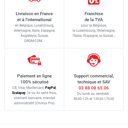
Livraison en France
Franchise
et à l'international
de la TVA
en Belgique, Luxembourg,
pour la Belgique,
Allemagne, Italie, Espagne,
le Luxembourg,
l'Allemagne,
Angleterre, Suisse,
l'Italie,
l'Espagne,
la Suisse…
DROM-COM…
Paiement en ligne
Support commercial,
100% sécurisé
technique et SAV
03 88 08 65 06
CB, Visa, Mastercard,
Pay
Pal
,
Scalapay
,
3x ou 4x sans frais
,
Du lundi au vendredi :
virement bancaire
, mandat
8h30-12h
et
13h30-17h30
administratif
(Chorus Pro)